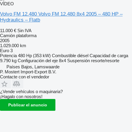
VÍDEO
Volvo FM 12.480 Volvo FM 12.480 8x4 2005 – 480 HP –
Hydraulics – Flatb
11.000 €
Sin IVA
Camión plataforma
2005
1.029.000 km
Euro 3
Potencia
480 Hp (353 kW)
Combustible
diésel
Capacidad de carga
9.790 kg
Configuración del eje
8x4
Suspensión
resorte/resorte
Países Bajos, Lamswaarde
P. Mostert Import-Export B.V.
Contacte con el vendedor
¿Vende vehículos o maquinaria?
¡Hagalo con nosotros!
Publicar el anuncio