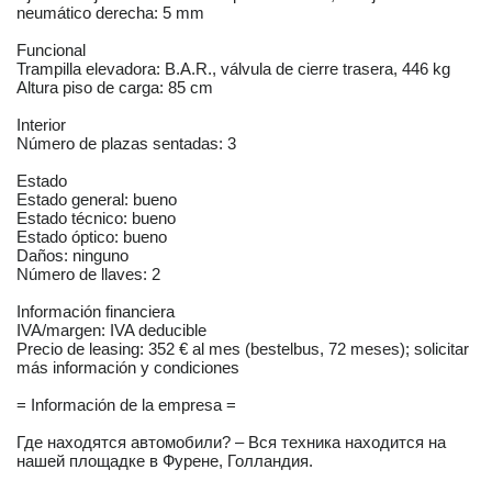
neumático derecha: 5 mm
Funcional
Trampilla elevadora: B.A.R., válvula de cierre trasera, 446 kg
Altura piso de carga: 85 cm
Interior
Número de plazas sentadas: 3
Estado
Estado general: bueno
Estado técnico: bueno
Estado óptico: bueno
Daños: ninguno
Número de llaves: 2
Información financiera
IVA/margen: IVA deducible
Precio de leasing: 352 € al mes (bestelbus, 72 meses); solicitar
más información y condiciones
= Información de la empresa =
Где находятся автомобили? – Вся техника находится на
нашей площадке в Фурене, Голландия.