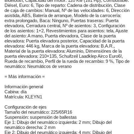
Bluetooth, Capacidad del motor: 120 Kw (161 Hp), Combustible:
Diésel, Euro: 6, Tipo de reparto: Cadena de distribución, Clase
de caja de cambios: Manual, Nº de las velocidades: 6, Dirección
asistida, ABS, Batería de arranque, Modelo de la carrocería:
extra prolongado, Baca: Ninguno, Puertas traseras: Puerta
elevadora, Cerradura central, Nº de asientos: 3, Configuración
de los asientos: 1+2, Revestimientos para asientos: tela, Ajuste
del asiento: A mano, Puerta elevadora, Clase de la puerta
elevadora: Puerta elevadora posterior, Capacidad de la puerta
elevadora: 446 kg, Marca de la puerta elevadora: B.A.R.,
Material de la puerta elevadora: Aluminio, Dimensiónes de la
puerta elevadora: 210×135, Schuifzeil Laadklep Airco Euro6!,
Rueda de recambio, Perfil de la rueda de recambio: 9 %, Tipo de
neumático: Neumáticos de verano
= Más información =
Información general
Cabina: día
Matrícula: KLEYN1
Configuración de ejes
Tamaño del neumático: 225/65R16
Suspensión: suspensión de ballestas
Eje 1: Dibujo del neumático izquierda: 2 mm; Dibujo del
neumático derecha: 2 mm
Eje 2: Dibujo del neumático izquierda: 4 mm; Dibujo del