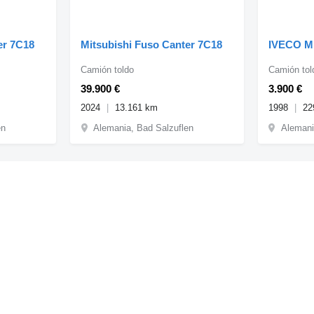
er 7C18
Mitsubishi Fuso Canter 7C18
IVECO ML
Camión toldo
Camión tol
39.900 €
3.900 €
2024
13.161 km
1998
22
en
Alemania, Bad Salzuflen
Alemani