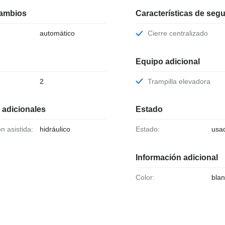
cambios
Características de seg
automático
Cierre centralizado
Equipo adicional
2
Trampilla elevadora
 adicionales
Estado
ón asistida:
hidráulico
Estado:
usa
Información adicional
Color:
bla