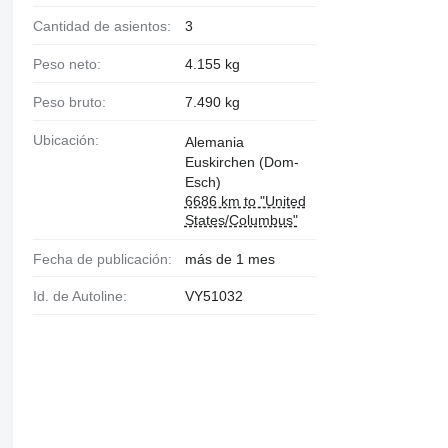
Cantidad de asientos:
3
Peso neto:
4.155 kg
Peso bruto:
7.490 kg
Ubicación:
Alemania
Euskirchen (Dom-
Esch)
6686 km to "United
States/Columbus"
Fecha de publicación:
más de 1 mes
Id. de Autoline:
VY51032