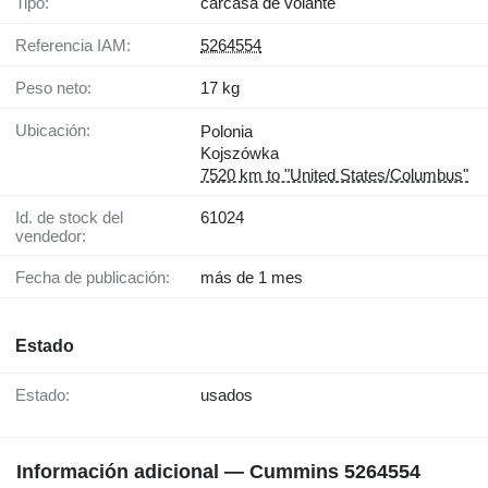
Tipo:
carcasa de volante
Referencia IAM:
5264554
Peso neto:
17 kg
Ubicación:
Polonia
Kojszówka
7520 km to "United States/Columbus"
Id. de stock del
61024
vendedor:
Fecha de publicación:
más de 1 mes
Estado
Estado:
usados
Información adicional — Cummins 5264554