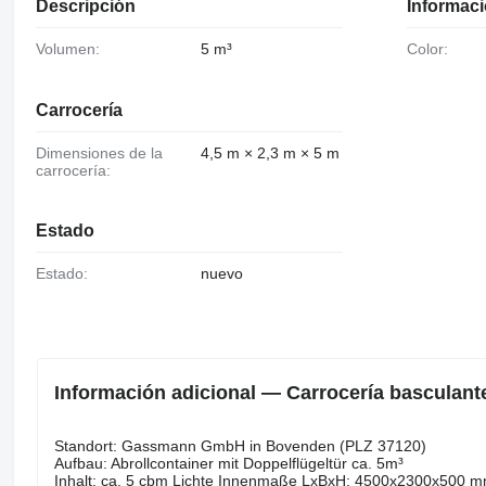
Descripción
Informaci
Volumen:
5 m³
Color:
Carrocería
Dimensiones de la
4,5 m × 2,3 m × 5 m
carrocería:
Estado
Estado:
nuevo
Información adicional — Carrocería basculant
Standort: Gassmann GmbH in Bovenden (PLZ 37120)
Aufbau: Abrollcontainer mit Doppelflügeltür ca. 5m³
Inhalt: ca. 5 cbm Lichte Innenmaße LxBxH: 4500x2300x500 