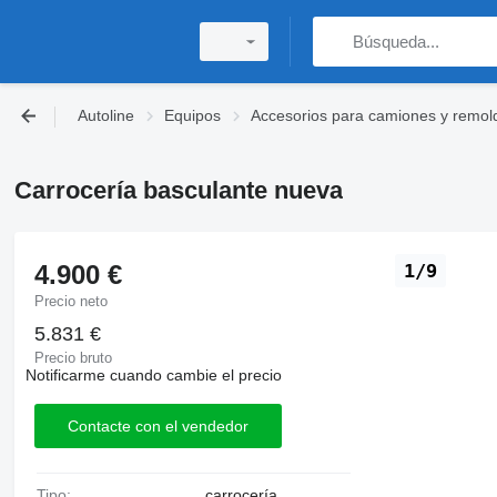
Autoline
Equipos
Accesorios para camiones y remol
Carrocería basculante nueva
4.900 €
1/9
Precio neto
5.831 €
Precio bruto
Notificarme cuando cambie el precio
Contacte con el vendedor
Tipo:
carrocería