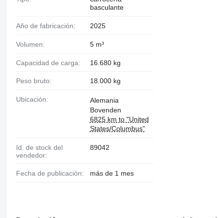
basculante
Año de fabricación:
2025
Volumen:
5 m³
Capacidad de carga:
16.680 kg
Peso bruto:
18.000 kg
Ubicación:
Alemania
Bovenden
6825 km to "United
States/Columbus"
Id. de stock del
89042
vendedor:
Fecha de publicación:
más de 1 mes