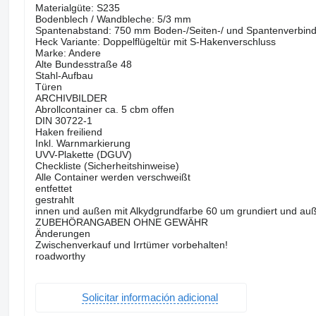
Materialgüte: S235
Bodenblech / Wandbleche: 5/3 mm
Spantenabstand: 750 mm Boden-/Seiten-/ und Spantenverbind
Heck Variante: Doppelflügeltür mit S-Hakenverschluss
Marke: Andere
Alte Bundesstraße 48
Stahl-Aufbau
Türen
ARCHIVBILDER
Abrollcontainer ca. 5 cbm offen
DIN 30722-1
Haken freiliend
Inkl. Warnmarkierung
UVV-Plakette (DGUV)
Checkliste (Sicherheitshinweise)
Alle Container werden verschweißt
entfettet
gestrahlt
innen und außen mit Alkydgrundfarbe 60 um grundiert und auß
ZUBEHÖRANGABEN OHNE GEWÄHR
Änderungen
Zwischenverkauf und Irrtümer vorbehalten!
roadworthy
Solicitar información adicional