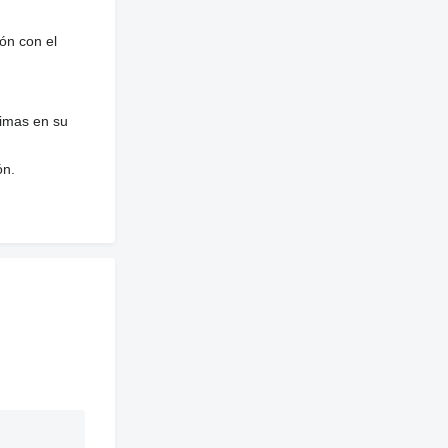
ón con el
nimas en su
ón.