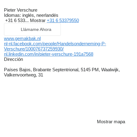
Pieter Verschure
Idiomas:
inglés, neerlandés
+31 6 533...
Mostrar
+31 6 53379550
Llámame Ahora
www.gemakbak.nl
nl-nl.facebook.com/people/Handelsonderneming-P-
Verschure/100076737259930/
nl.linkedin.com/in/pieter-verschure-191a7568
Dirección
Países Bajos, Brabante Septentrional, 5145 PM, Waalwijk,
Valkenvoortweg, 31
Mostrar mapa