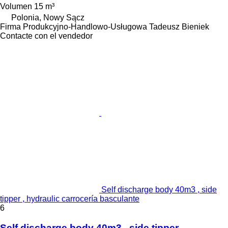
Volumen
15 m³
Polonia, Nowy Sącz
Firma Produkcyjno-Handlowo-Usługowa Tadeusz Bieniek
Contacte con el vendedor
Self discharge body 40m3 , side
tipper , hydraulic carrocería basculante
6
Self discharge body 40m3 , side tipper ,