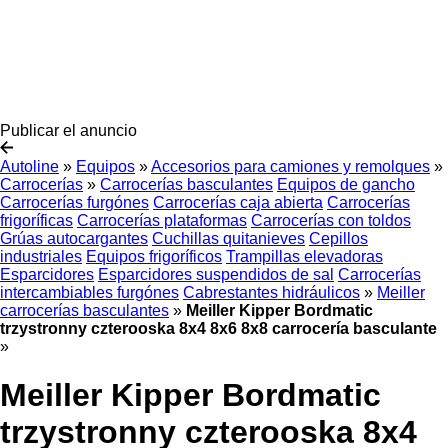
Publicar el anuncio
Autoline
»
Equipos
»
Accesorios para camiones y remolques
»
Carrocerías
»
Carrocerías basculantes
Equipos de gancho
Carrocerías furgónes
Carrocerías caja abierta
Carrocerías
frigoríficas
Carrocerías plataformas
Carrocerías con toldos
Grúas autocargantes
Cuchillas quitanieves
Cepillos
industriales
Equipos frigoríficos
Trampillas elevadoras
Esparcidores
Esparcidores suspendidos de sal
Carrocerías
intercambiables furgónes
Cabrestantes hidráulicos
»
Meiller
carrocerías basculantes
»
Meiller Kipper Bordmatic
trzystronny czterooska 8x4 8x6 8x8 carrocería basculante
»
Meiller Kipper Bordmatic
trzystronny czterooska 8x4