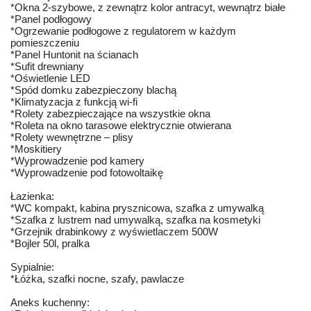
*Okna 2-szybowe, z zewnątrz kolor antracyt, wewnątrz białe
*Panel podłogowy
*Ogrzewanie podłogowe z regulatorem w każdym
pomieszczeniu
*Panel Huntonit na ścianach
*Sufit drewniany
*Oświetlenie LED
*Spód domku zabezpieczony blachą
*Klimatyzacja z funkcją wi-fi
*Rolety zabezpieczające na wszystkie okna
*Roleta na okno tarasowe elektrycznie otwierana
*Rolety wewnętrzne – plisy
*Moskitiery
*Wyprowadzenie pod kamery
*Wyprowadzenie pod fotowoltaikę
Łazienka:
*WC kompakt, kabina prysznicowa, szafka z umywalką
*Szafka z lustrem nad umywalką, szafka na kosmetyki
*Grzejnik drabinkowy z wyświetlaczem 500W
*Bojler 50l, pralka
Sypialnie:
*Łóżka, szafki nocne, szafy, pawlacze
Aneks kuchenny: