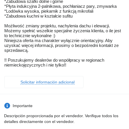
*Zabudowa szafki dolne i górne
*Płyta indukcyjna 2-palnikowa, pochłaniacz pary, zmywarka
*Lodówka wysoka, piekarnik z funkcją mikrofali
*Zabudowa kuchni w kształcie sufitu
Możliwość zmiany projektu, nachylenia dachu i elewacji.
Możemy spełnić wszelkie specjalne życzenia klienta, o ile jest
to technicznie wykonalne :)
Niniejsza oferta ma charakter wyłącznie orientacyjny. Aby
uzyskać więcej informacji, prosimy o bezpośredni kontakt ze
sprzedawcą.
!! Poszukujemy dealerów do współpracy w regionach
niemieckojęzycznych i nie tylko!!
Solicitar información adicional
Importante
Descripción proporcionada por el vendedor. Verifique todos los
detalles directamente con el vendedor.