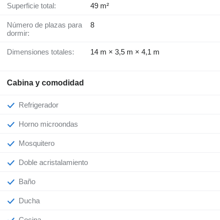
Superficie total:
49 m²
Número de plazas para
8
dormir:
Dimensiones totales:
14 m × 3,5 m × 4,1 m
Cabina y comodidad
Refrigerador
Horno microondas
Mosquitero
Doble acristalamiento
Baño
Ducha
Cocina