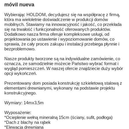
móvil nueva
Wybierając HOLDOM, decydujesz się na współpracę z firmą,
która ma wieloletnie doświadczenie w produkcji domów
mobilnych. Stawiamy na innowacyjność i jakość, co przekłada
się na trwałość i funkcjonalność oferowanych produktów.
Dodatkowo nasza firma oferuje kompleksowe usługi, od
projektowania po ustawienie i wypoziomowanie domów, co
sprawia, że cały proces zakupu i instalacji przebiega płynnie i
bezproblemowo.
Nasze produkty tworzone są na indywidualne zamówienie, co
oznacza, ze samodzielnie możecie Państwo wybrać format i
wygląd pomieszczeń. W naszej ofercie znajdziecie duży wybór
opcji wykończeń.
Prezentowany dom posiada konstrukcję szkieletową stalową z
elementami drewnianymi, wykonany na podstawie projektu
konstrukcyjnego.
Wymiary: 14mx3,5m
Wyposażenie:
*Ocieplenie wełną mineralną 15cm (ściany, sufit, podłoga)
*Dach z blachy na rąbek
*Elewacja drewniana