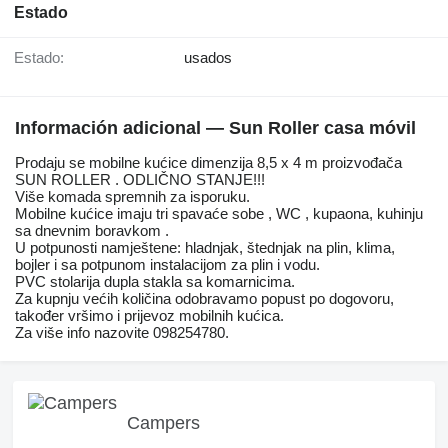
Estado
Estado:
usados
Información adicional — Sun Roller casa móvil
Prodaju se mobilne kućice dimenzija 8,5 x 4 m proizvođača
SUN ROLLER . ODLIČNO STANJE!!!
Više komada spremnih za isporuku.
Mobilne kućice imaju tri spavaće sobe , WC , kupaona, kuhinju
sa dnevnim boravkom .
U potpunosti namještene: hladnjak, štednjak na plin, klima,
bojler i sa potpunom instalacijom za plin i vodu.
PVC stolarija dupla stakla sa komarnicima.
Za kupnju većih količina odobravamo popust po dogovoru,
također vršimo i prijevoz mobilnih kućica.
Za više info nazovite 098254780.
Campers