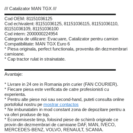
/// Catalizator MAN TGX ///
▬▬▬▬▬▬▬▬▬▬▬▬▬▬▬▬▬▬▬▬▬▬▬▬▬
Cod OEM: 81151036125
Cod echivalent: 81151036125, 81151036115, 81151036110,
81151036109, 81151036100
Cod intern: 2000000224954
Categoria de utilizare: Evacuare, Catalizator pentru camion
Compatibilitate: MAN TGX Euro 6
* Piesa originala, perfect functionala, provenita din dezmembrari
camioane.
* Cap tractor rulat in strainatate.
▬▬▬▬▬▬▬▬▬▬▬▬▬▬▬▬▬▬▬▬▬▬▬▬▬
Avantaje:
* Livrare in 24 ore in Romania prin curier (FAN COURIER).
* Fiecare piesa este verificata de catre profesionisti cu
experienta.
* Pentru alte piese noi sau second-hand, puteti consulta online
portofoliul nostru pe
mostrar contactos
* Ne imbunatatim in mod constant zona de depozitare pentru a
va oferi produse de top.
* Economiseste timp, folosind piese de schimb originale ce
provin din dezmembrari de camioane DAF, MAN, IVECO,
MERCEDES-BENZ, VOLVO, RENAULT, SCANIA.