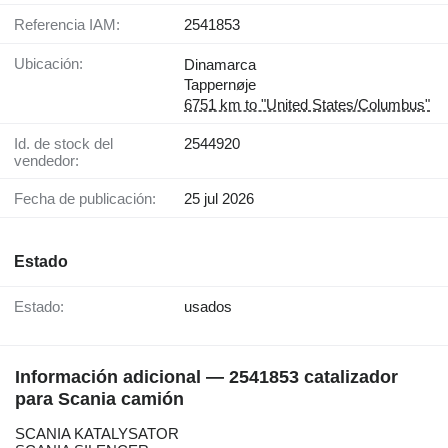
Referencia IAM:
2541853
Ubicación:
Dinamarca
Tappernøje
6751 km to "United States/Columbus"
Id. de stock del
2544920
vendedor:
Fecha de publicación:
25 jul 2026
Estado
Estado:
usados
Información adicional — 2541853 catalizador
para Scania camión
SCANIA KATALYSATOR