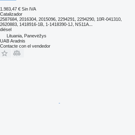
1.983,47 €
Sin IVA
Catalizador
2587684, 2016304, 2015096, 2294291, 2294290, 10R-041310,
2620883, 1418916-1B, 1-1418390-1J, NS11A...
diésel
Lituania, Panevėžys
UAB Aradnis
Contacte con el vendedor