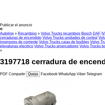
Publicar el anuncio
Autoline
»
Recambios
»
Volvo Trucks recambios
Bosch
DAF
I
cerraduras de encendido
Volvo Trucks unidades de control
Vol
inversores de corriente
Volvo Trucks cajas de fusibles
Volvo Tr
elevalunas electrico
Volvo Trucks arrancadores
Volvo Trucks b
»
3197718 cerradura de encend
PDF
Compartir
Queja
Facebook
WhatsApp
Viber
Telegram