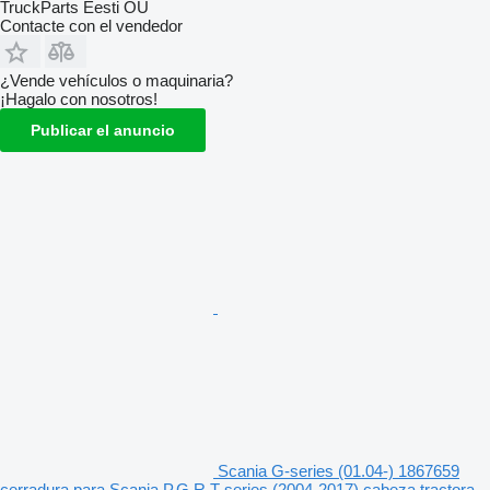
TruckParts Eesti OÜ
Contacte con el vendedor
¿Vende vehículos o maquinaria?
¡Hagalo con nosotros!
Publicar el anuncio
Scania G-series (01.04-) 1867659
cerradura para Scania P,G,R,T-series (2004-2017) cabeza tractora