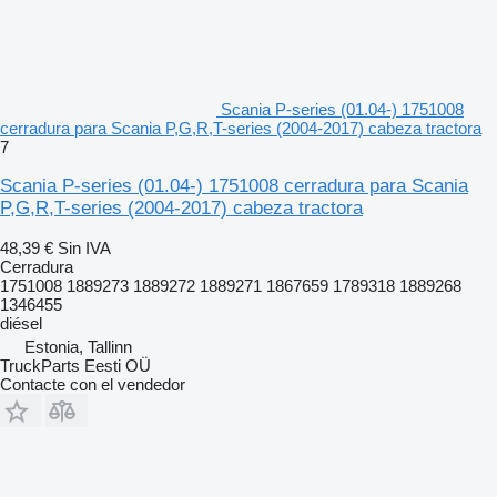
Scania P-series (01.04-) 1751008
cerradura para Scania P,G,R,T-series (2004-2017) cabeza tractora
7
Scania P-series (01.04-) 1751008 cerradura para Scania
P,G,R,T-series (2004-2017) cabeza tractora
48,39 €
Sin IVA
Cerradura
1751008 1889273 1889272 1889271 1867659 1789318 1889268
1346455
diésel
Estonia, Tallinn
TruckParts Eesti OÜ
Contacte con el vendedor