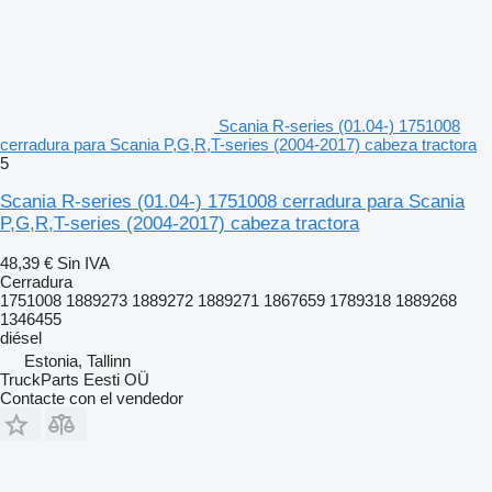
Scania R-series (01.04-) 1751008
cerradura para Scania P,G,R,T-series (2004-2017) cabeza tractora
5
Scania R-series (01.04-) 1751008 cerradura para Scania
P,G,R,T-series (2004-2017) cabeza tractora
48,39 €
Sin IVA
Cerradura
1751008 1889273 1889272 1889271 1867659 1789318 1889268
1346455
diésel
Estonia, Tallinn
TruckParts Eesti OÜ
Contacte con el vendedor