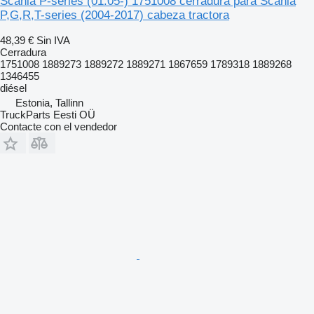
Scania P-series (01.05-) 1751008 cerradura para Scania
P,G,R,T-series (2004-2017) cabeza tractora
48,39 €
Sin IVA
Cerradura
1751008 1889273 1889272 1889271 1867659 1789318 1889268
1346455
diésel
Estonia, Tallinn
TruckParts Eesti OÜ
Contacte con el vendedor