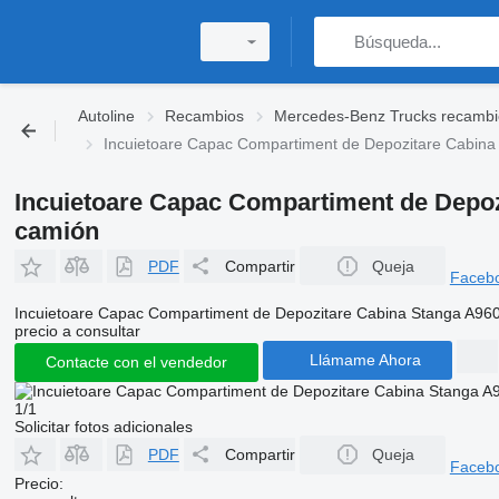
Autoline
Recambios
Mercedes-Benz Trucks recambi
Incuietoare Capac Compartiment de Depozitare Cabi
Incuietoare Capac Compartiment de Depo
camión
PDF
Compartir
Queja
Faceb
Incuietoare Capac Compartiment de Depozitare Cabina Stanga A9
precio a consultar
Llámame Ahora
Contacte con el vendedor
1/1
Solicitar fotos adicionales
PDF
Compartir
Queja
Faceb
Precio: