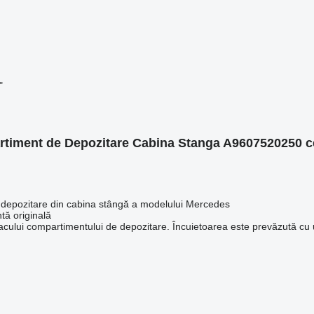
"
artiment de Depozitare Cabina Stanga A9607520250 
 depozitare din cabina stângă a modelului Mercedes
ă originală
pacului compartimentului de depozitare. Încuietoarea este prevăzută cu 