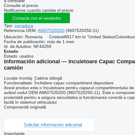
a consultar
Consulte el precio
Notificarme cuando cambie el precio
Contacte con el vendedor
Tipo:
cerradura
Referencia OEM:
A9607520250
(9607520250-11)
Ubicación:
Rumanía
Cristesti
8017 km to "United States/Columbus
Fecha de publicación:
más de 1 mes
Id. de Autoline:
NF44259
Estado
Estado:
usados
Información adicional — Incuietoare Capac Comp
camión
Locație montaj: Cabina stângă
Funcționalitate: Închidere capac compartiment depozitare
Acest produs este o încuietoare pentru capacul compartimentului de
având codul OEM A9607520250 (9607520250-11). Este o component
proiectată pentru a asigura securitatea și funcționarea corectă a ca
facilă în sistemul vehiculului
Componentă originală
Solicitar información adicional
Importante