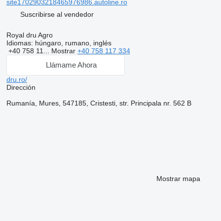
site1702903218465976986.autoline.ro
Suscribirse al vendedor
Royal dru Agro
Idiomas:
húngaro, rumano, inglés
+40 758 11...
Mostrar
+40 758 117 334
Llámame Ahora
dru.ro/
Dirección
Rumanía, Mures, 547185, Cristesti, str. Principala nr. 562 B
Mostrar mapa