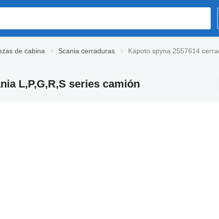
ezas de cabina
Scania cerraduras
Kapoto spyna 2557614 cerrad
nia L,P,G,R,S series camión