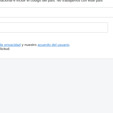
ional e incluir el código del país.
No trabajamos con este país
 de privacidad
y nuestro
acuerdo del usuario
.
icitud.