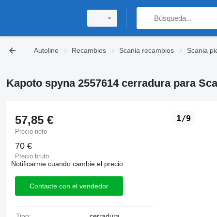
Autoline
Recambios
Scania recambios
Scania pi
Kapoto spyna 2557614 cerradura para Sca
57,85 €
1/9
Precio neto
70 €
Precio bruto
Notificarme cuando cambie el precio
Contacte con el vendedor
Tipo:
cerradura