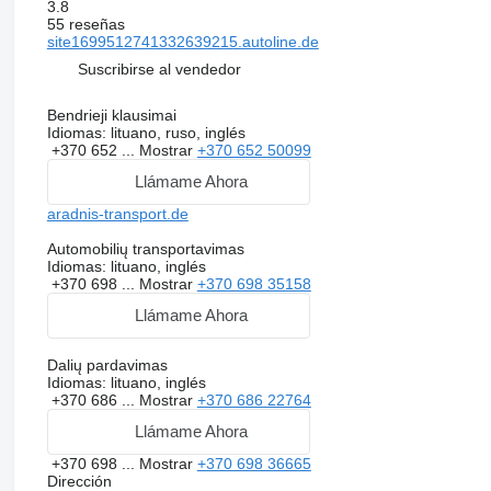
3.8
55 reseñas
site1699512741332639215.autoline.de
Suscribirse al vendedor
Bendrieji klausimai
Idiomas:
lituano, ruso, inglés
+370 652 ...
Mostrar
+370 652 50099
Llámame Ahora
aradnis-transport.de
Automobilių transportavimas
Idiomas:
lituano, inglés
+370 698 ...
Mostrar
+370 698 35158
Llámame Ahora
Dalių pardavimas
Idiomas:
lituano, inglés
+370 686 ...
Mostrar
+370 686 22764
Llámame Ahora
+370 698 ...
Mostrar
+370 698 36665
Dirección