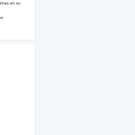
nimas en su
ón.