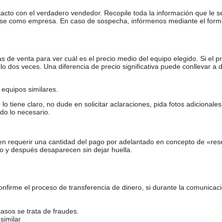
tacto con el verdadero vendedor. Recopile toda la información que le s
arse como empresa. En caso de sospecha, infórmenos mediante el form
de venta para ver cuál es el precio medio del equipo elegido. Si el pr
o dos veces. Una diferencia de precio significativa puede conllevar a 
equipos similares.
tiene claro, no dude en solicitar aclaraciones, pida fotos adicional
do lo necesario.
en requerir una cantidad del pago por adelantado en concepto de «res
o y después desaparecen sin dejar huella.
firme el proceso de transferencia de dinero, si durante la comunicaci
casos se trata de fraudes.
similar