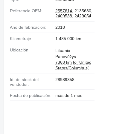
Referencia OEM:
2557614
, 2135630,
2409538
,
2429054
Año de fabricación:
2018
Kilometraje:
1.485.000 km
Ubicación:
Lituania
Panevėžys
7368 km to "United
States/Columbus"
Id. de stock del
28989358
vendedor:
Fecha de publicación:
más de 1 mes