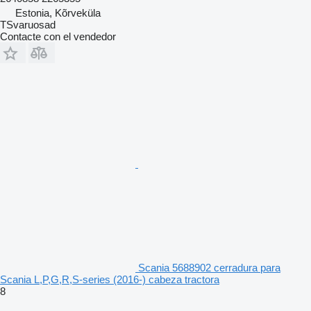
Estonia, Kõrveküla
TSvaruosad
Contacte con el vendedor
Scania 5688902 cerradura para
Scania L,P,G,R,S-series (2016-) cabeza tractora
8