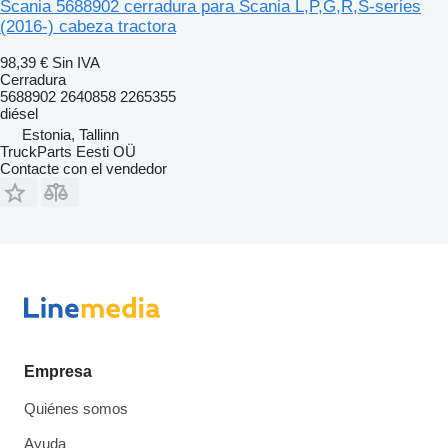
Scania 5688902 cerradura para Scania L,P,G,R,S-series
(2016-) cabeza tractora
98,39 €
Sin IVA
Cerradura
5688902 2640858 2265355
diésel
Estonia, Tallinn
TruckParts Eesti OÜ
Contacte con el vendedor
Empresa
Quiénes somos
Ayuda