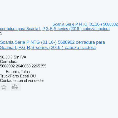
Scania Serie P NTG (01.16-) 5688902
cerradura para Scania L,P,G,R,S-series (2016-) cabeza tractora
5
Scania Serie P NTG (01.16-) 5688902 cerradura para
Scania L,P,G,R,S-series (2016-) cabeza tractora
98,39 €
Sin IVA
Cerradura
5688902 2640858 2265355
Estonia, Tallinn
TruckParts Eesti OÜ
Contacte con el vendedor