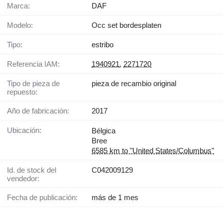
Marca:
DAF
Modelo:
Occ set bordesplaten
Tipo:
estribo
Referencia IAM:
1940921
,
2271720
Tipo de pieza de
pieza de recambio original
repuesto:
Año de fabricación:
2017
Ubicación:
Bélgica
Bree
6585 km to "United States/Columbus"
Id. de stock del
C042009129
vendedor:
Fecha de publicación:
más de 1 mes