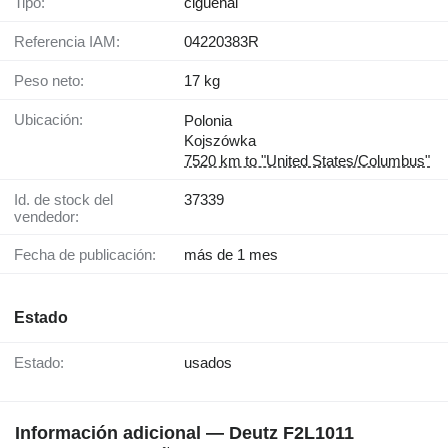
Tipo:
cigüeñal
Referencia IAM:
04220383R
Peso neto:
17 kg
Ubicación:
Polonia
Kojszówka
7520 km to "United States/Columbus"
Id. de stock del
37339
vendedor:
Fecha de publicación:
más de 1 mes
Estado
Estado:
usados
Información adicional — Deutz F2L1011