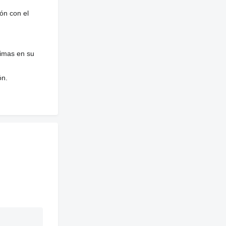
ón con el
nimas en su
ón.