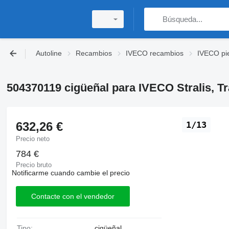
Autoline
Recambios
IVECO recambios
IVECO pi
504370119 cigüeñal para IVECO Stralis, Tr
632,26 €
1/13
Precio neto
784 €
Precio bruto
Notificarme cuando cambie el precio
Contacte con el vendedor
Tipo:
cigüeñal