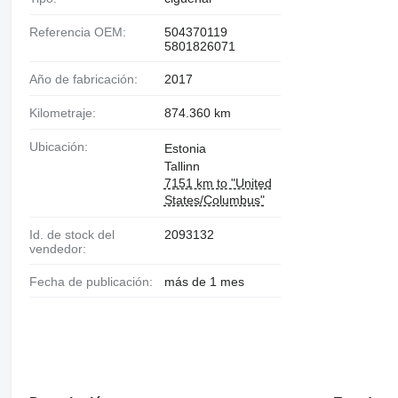
Referencia OEM:
504370119
5801826071
Año de fabricación:
2017
Kilometraje:
874.360 km
Ubicación:
Estonia
Tallinn
7151 km to "United
States/Columbus"
Id. de stock del
2093132
vendedor:
Fecha de publicación:
más de 1 mes