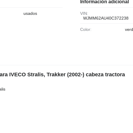
Información adicional
usados
VIN:
WJMM62AU40C372238
Color:
ver
ra IVECO Stralis, Trakker (2002-) cabeza tractora
lis