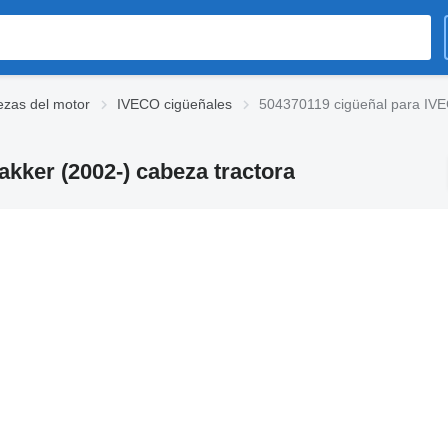
ezas del motor
IVECO cigüeñales
504370119 cigüeñal para IVEC
akker (2002-) cabeza tractora