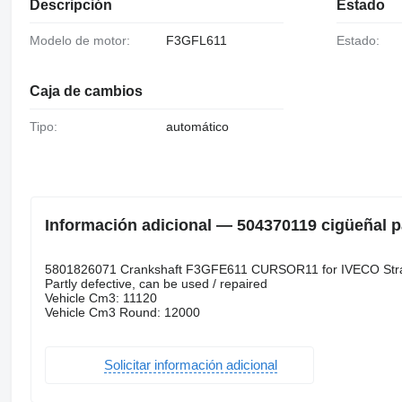
Descripción
Estado
Modelo de motor:
F3GFL611
Estado:
Caja de cambios
Tipo:
automático
Información adicional — 504370119 cigüeñal pa
5801826071 Crankshaft F3GFE611 CURSOR11 for IVECO Stra
Partly defective, can be used / repaired
Vehicle Cm3: 11120
Vehicle Cm3 Round: 12000
Solicitar información adicional