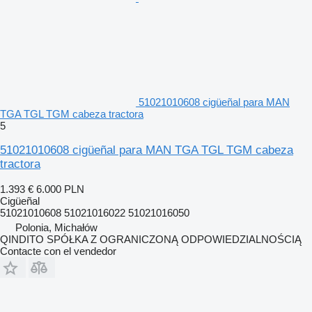
51021010608 cigüeñal para MAN
TGA TGL TGM cabeza tractora
5
51021010608 cigüeñal para MAN TGA TGL TGM cabeza
tractora
1.393 €
6.000 PLN
Cigüeñal
51021010608 51021016022 51021016050
Polonia, Michałów
QINDITO SPÓŁKA Z OGRANICZONĄ ODPOWIEDZIALNOŚCIĄ
Contacte con el vendedor