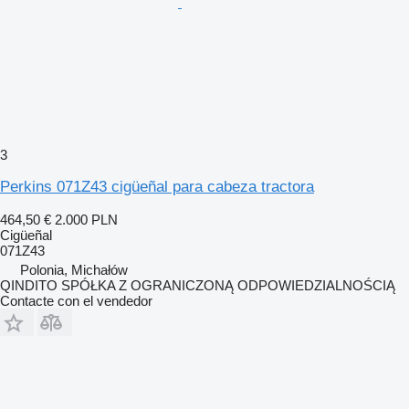
3
Perkins 071Z43 cigüeñal para cabeza tractora
464,50 €
2.000 PLN
Cigüeñal
071Z43
Polonia, Michałów
QINDITO SPÓŁKA Z OGRANICZONĄ ODPOWIEDZIALNOŚCIĄ
Contacte con el vendedor