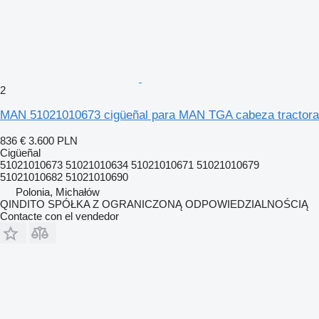
2
MAN 51021010673 cigüeñal para MAN TGA cabeza tractora
836 €
3.600 PLN
Cigüeñal
51021010673 51021010634 51021010671 51021010679
51021010682 51021010690
Polonia, Michałów
QINDITO SPÓŁKA Z OGRANICZONĄ ODPOWIEDZIALNOŚCIĄ
Contacte con el vendedor