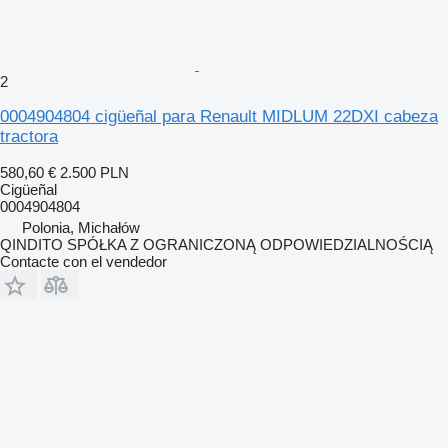
2
0004904804 cigüeñal para Renault MIDLUM 22DXI cabeza
tractora
580,60 €
2.500 PLN
Cigüeñal
0004904804
Polonia, Michałów
QINDITO SPÓŁKA Z OGRANICZONĄ ODPOWIEDZIALNOŚCIĄ
Contacte con el vendedor