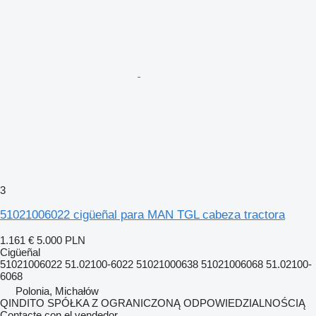
3
51021006022 cigüeñal para MAN TGL cabeza tractora
1.161 €
5.000 PLN
Cigüeñal
51021006022 51.02100-6022 51021000638 51021006068 51.02100-
6068
Polonia, Michałów
QINDITO SPÓŁKA Z OGRANICZONĄ ODPOWIEDZIALNOŚCIĄ
Contacte con el vendedor