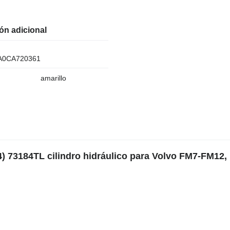
ón adicional
A0CA720361
amarillo
) 73184TL cilindro hidráulico para Volvo FM7-FM12,