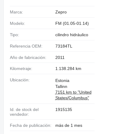
Marca:
Zepro
Modelo:
FM (01.05-01.14)
Tipo:
cilindro hidráulico
Referencia OEM:
73184TL
Año de fabricación:
2011
Kilometraje:
1.138.284 km
Ubicación:
Estonia
Tallinn
7151 km to "United
States/Columbus"
Id. de stock del
1915135
vendedor:
Fecha de publicación:
más de 1 mes