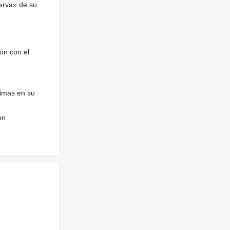
erva» de su
ón con el
nimas en su
ón.