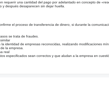
en requerir una cantidad del pago por adelantado en concepto de «res
o y después desaparecen sin dejar huella.
firme el proceso de transferencia de dinero, si durante la comunicaci
casos se trata de fraudes.
similar
s la identidad de empresas reconocidas, realizando modificaciones mí
 de la empresa.
sa real
atos especificados sean correctos y que aludan a la empresa en cuesti