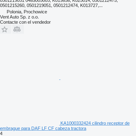
0501219051 0483005005, K019858, K025014, 0501212475,
0501215260, 0501219051, 0501212474, K013727,...
Polonia, Prochowice
Vent Auto Sp. z o.o.
Contacte con el vendedor
KA1000332424 cilindro receptor de
embrague para DAF LF CF cabeza tractora
4