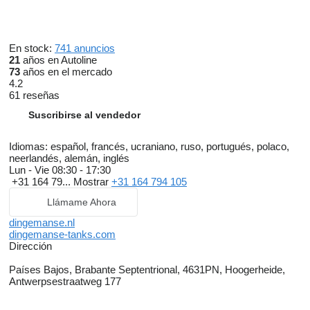
En stock:
741 anuncios
21
años en Autoline
73
años en el mercado
4.2
61 reseñas
Suscribirse al vendedor
Idiomas:
español, francés, ucraniano, ruso, portugués, polaco,
neerlandés, alemán, inglés
Lun - Vie
08:30 - 17:30
+31 164 79...
Mostrar
+31 164 794 105
Llámame Ahora
dingemanse.nl
dingemanse-tanks.com
Dirección
Países Bajos, Brabante Septentrional, 4631PN, Hoogerheide,
Antwerpsestraatweg 177