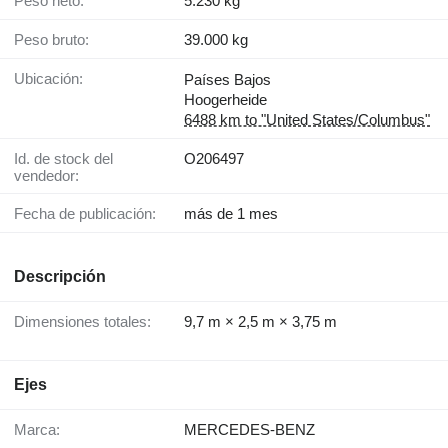
Peso neto:
5.230 kg
Peso bruto:
39.000 kg
Ubicación:
Países Bajos
Hoogerheide
6488 km to "United States/Columbus"
Id. de stock del
O206497
vendedor:
Fecha de publicación:
más de 1 mes
Descripción
Dimensiones totales:
9,7 m × 2,5 m × 3,75 m
Ejes
Marca:
MERCEDES-BENZ