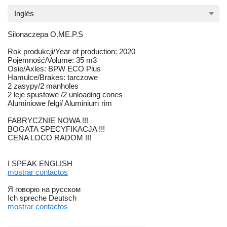
Inglés
Silonaczepa O.ME.P.S
Rok produkcji/Year of production: 2020
Pojemność/Volume: 35 m3
Osie/Axles: BPW ECO Plus
Hamulce/Brakes: tarczowe
2 zasypy/2 manholes
2 leje spustowe /2 unloading cones
Aluminiowe felgi/ Aluminium rim
FABRYCZNIE NOWA !!!
BOGATA SPECYFIKACJA !!!
CENA LOCO RADOM !!!
I SPEAK ENGLISH
mostrar contactos
Я говорю на русском
Ich spreche Deutsch
mostrar contactos