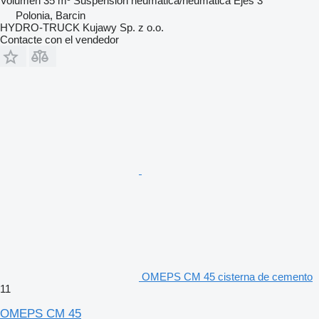
Volumen
35 m³
Suspensión
neumática/neumática
Ejes
3
Polonia, Barcin
HYDRO-TRUCK Kujawy Sp. z o.o.
Contacte con el vendedor
OMEPS CM 45 cisterna de cemento
11
OMEPS CM 45