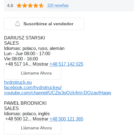
4.6
110 reseñas
Suscribirse al vendedor
DARIUSZ STARSKI
SALES
Idiomas:
polaco, ruso, alemán
Lun - Jue
08:00 - 17:00
Vie
08:00 - 16:00
+48 517 14...
Mostrar
+48 517 142 025
Llámame Ahora
hydrotruck.eu
facebook.com/hydrotruckeu/
youtube.com/channel/UCZis3oQzk4mi-DOzavIHaqw
PAWEŁ BRODNICKI
SALES
Idiomas:
polaco, inglés
+48 500 12...
Mostrar
+48 500 121 365
Llámame Ahora