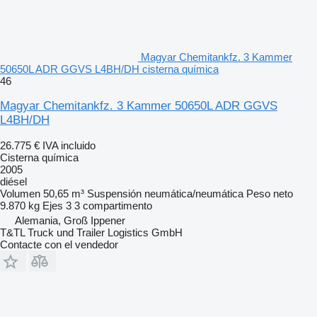
Magyar Chemitankfz. 3 Kammer
50650L ADR GGVS L4BH/DH cisterna química
46
Magyar Chemitankfz. 3 Kammer 50650L ADR GGVS
L4BH/DH
26.775 €
IVA incluido
Cisterna química
2005
diésel
Volumen
50,65 m³
Suspensión
neumática/neumática
Peso neto
9.870 kg
Ejes
3
3 compartimento
Alemania, Groß Ippener
T&TL Truck und Trailer Logistics GmbH
Contacte con el vendedor