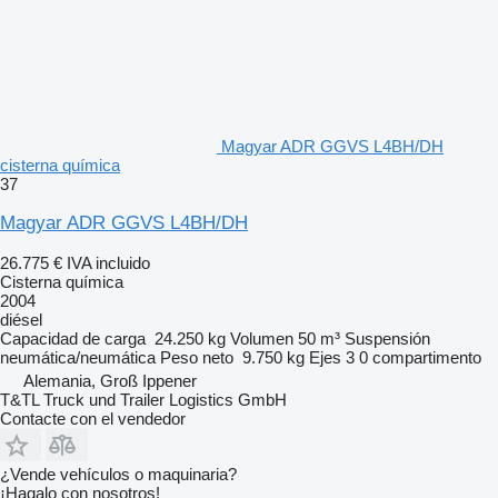
Magyar ADR GGVS L4BH/DH
cisterna química
37
Magyar ADR GGVS L4BH/DH
26.775 €
IVA incluido
Cisterna química
2004
diésel
Capacidad de carga
24.250 kg
Volumen
50 m³
Suspensión
neumática/neumática
Peso neto
9.750 kg
Ejes
3
0 compartimento
Alemania, Groß Ippener
T&TL Truck und Trailer Logistics GmbH
Contacte con el vendedor
¿Vende vehículos o maquinaria?
¡Hagalo con nosotros!