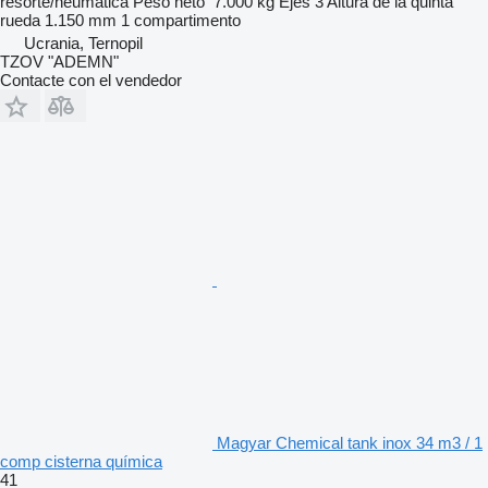
resorte/neumática
Peso neto
7.000 kg
Ejes
3
Altura de la quinta
rueda
1.150 mm
1 compartimento
Ucrania, Ternopil
TZOV "ADEMN"
Contacte con el vendedor
Magyar Chemical tank inox 34 m3 / 1
comp cisterna química
41