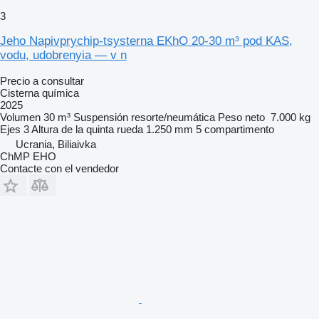
3
Jeho Napivprychip-tsysterna EKhO 20-30 m³ pod KAS,
vodu, udobrenyia — v n
Precio a consultar
Cisterna química
2025
Volumen
30 m³
Suspensión
resorte/neumática
Peso neto
7.000 kg
Ejes
3
Altura de la quinta rueda
1.250 mm
5 compartimento
Ucrania, Biliaivka
ChMP EHO
Contacte con el vendedor