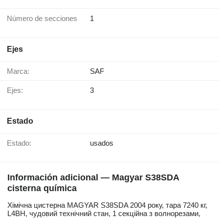
Número de secciones
1
Ejes
Marca:
SAF
Ejes:
3
Estado
Estado:
usados
Información adicional — Magyar S38SDA
cisterna química
Хімічна цистерна MAGYAR S38SDA 2004 року, тара 7240 кг,
L4BH, чудовий технічний стан, 1 секційна з волнорезами,