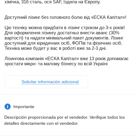
хімічка, 316 сталь, ося SAF, їздила на Європу.
Доступний лізинг без головного болю від «ЕСКА Капітал»!
Цю техніку можна придбати в лізинг строком до 3-х років!
Для оформлення лізингу достатньо внести аванс (30%
вартості) та надати мінімальний пакет документів. Лізинг
доступний для юридичних осіб, ФОПів та фізичних осіб.
Техніка може будет у вас в роботі вже за 2-3 дні.
Лізингова компанія «ЕСКА Капітал» вже 13 років допомагає
зростати мікро- та малому бізнесу по всій Україні
Solicitar información adicional
Importante
Descripción proporcionada por el vendedor. Verifique todos los
detalles directamente con el vendedor.