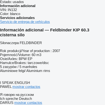
Estado:
usados
Información adicional
VIN:
IN132
Color:
blanco
Servicios adicionales
Servicio de entrega de vehículos
Información adicional — Feldbinder KIP 60.3
cisterna silo
Silonaczepa FELDBINDER
Rok produkcji/Year of production : 2007
Pojemność/Volume: 60 m3
Osie/Axles: BPW EP
Hamulce/Brakes: tarczowe/disc
5 zasypów / 5 manholes
Aluminiowe felgi/ Aluminium rims
I SPEAK ENGLISH
PAWEL
mostrar contactos
Я говорю на русском
Ich spreche Deutsch
DARIUS
mostrar contactos