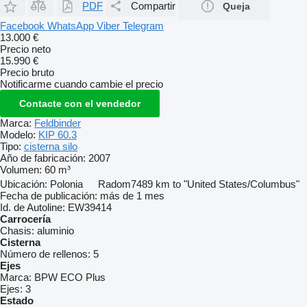
PDF
Compartir
Queja
Facebook
WhatsApp
Viber
Telegram
13.000 €
Precio neto
15.990 €
Precio bruto
Notificarme cuando cambie el precio
Contacte con el vendedor
Marca:
Feldbinder
Modelo:
KIP 60.3
Tipo:
cisterna silo
Año de fabricación:
2007
Volumen:
60 m³
Ubicación:
Polonia
Radom
7489 km to "United States/Columbus"
Fecha de publicación:
más de 1 mes
Id. de Autoline:
EW39414
Carrocería
Chasis:
aluminio
Cisterna
Número de rellenos:
5
Ejes
Marca:
BPW ECO Plus
Ejes:
3
Estado