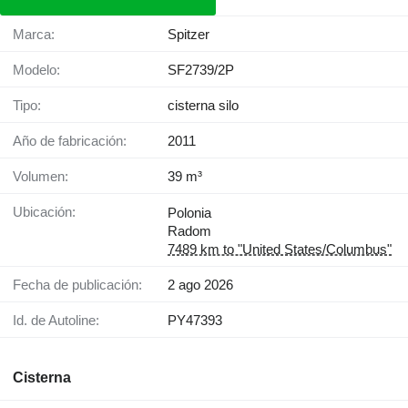
Marca:
Spitzer
Modelo:
SF2739/2P
Tipo:
cisterna silo
Año de fabricación:
2011
Volumen:
39 m³
Ubicación:
Polonia
Radom
7489 km to "United States/Columbus"
Fecha de publicación:
2 ago 2026
Id. de Autoline:
PY47393
Cisterna