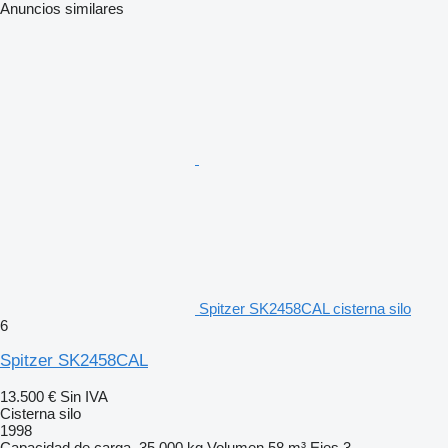
Anuncios similares
Spitzer SK2458CAL cisterna silo
6
Spitzer SK2458CAL
13.500 €
Sin IVA
Cisterna silo
1998
Capacidad de carga
35.000 kg
Volumen
58 m³
Ejes
3