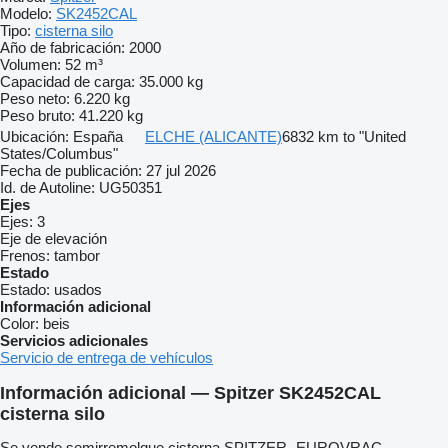
Modelo:
SK2452CAL
Tipo:
cisterna silo
Año de fabricación:
2000
Volumen:
52 m³
Capacidad de carga:
35.000 kg
Peso neto:
6.220 kg
Peso bruto:
41.220 kg
Ubicación:
España
ELCHE (ALICANTE)
6832 km to "United
States/Columbus"
Fecha de publicación:
27 jul 2026
Id. de Autoline:
UG50351
Ejes
Ejes:
3
Eje de elevación
Frenos:
tambor
Estado
Estado:
usados
Información adicional
Color:
beis
Servicios adicionales
Servicio de entrega de vehículos
Información adicional — Spitzer SK2452CAL
cisterna silo
Se vende semirremolque cisterna SPITZER- EUROVRAC