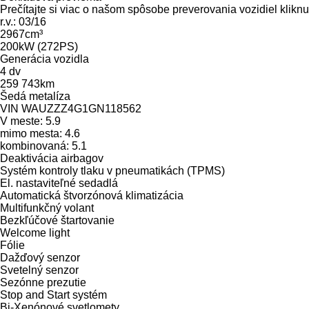
Prečítajte si viac o našom spôsobe preverovania vozidiel klikn
r.v.: 03/16
2967cm³
200kW (272PS)
Generácia vozidla
4 dv
259 743km
Šedá metalíza
VIN WAUZZZ4G1GN118562
V meste: 5.9
mimo mesta: 4.6
kombinovaná: 5.1
Deaktivácia airbagov
Systém kontroly tlaku v pneumatikách (TPMS)
El. nastaviteľné sedadlá
Automatická štvorzónová klimatizácia
Multifunkčný volant
Bezkľúčové štartovanie
Welcome light
Fólie
Dažďový senzor
Svetelný senzor
Sezónne prezutie
Stop and Start systém
Bi-Xenónové svetlomety