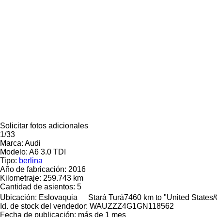
Solicitar fotos adicionales
1/33
Marca:
Audi
Modelo:
A6 3.0 TDI
Tipo:
berlina
Año de fabricación:
2016
Kilometraje:
259.743 km
Cantidad de asientos:
5
Ubicación:
Eslovaquia
Stará Turá
7460 km to "United States
Id. de stock del vendedor:
WAUZZZ4G1GN118562
Fecha de publicación:
más de 1 mes