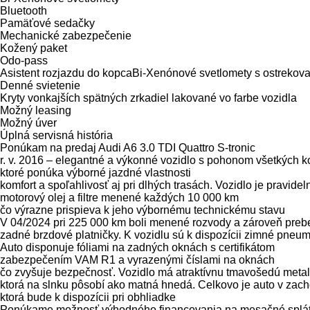
Bluetooth
Pamäťové sedačky
Mechanické zabezpečenie
Kožený paket
Odo-pass
Asistent rozjazdu do kopcaBi-Xenónové svetlomety s ostrekov
Denné svietenie
Kryty vonkajších spätných zrkadiel lakované vo farbe vozidla
Možný leasing
Možný úver
Úplná servisná história
Ponúkam na predaj Audi A6 3.0 TDI Quattro S-tronic
r. v. 2016 – elegantné a výkonné vozidlo s pohonom všetkých k
ktoré ponúka výborné jazdné vlastnosti
komfort a spoľahlivosť aj pri dlhých trasách. Vozidlo je pravide
motorový olej a filtre menené každých 10 000 km
čo výrazne prispieva k jeho výbornému technickému stavu
V 04/2024 pri 225 000 km boli menené rozvody a zároveň prebeh
zadné brzdové platničky. K vozidlu sú k dispozícii zimné pneu
Auto disponuje fóliami na zadných oknách s certifikátom
zabezpečením VAM R1 a vyrazenými číslami na oknách
čo zvyšuje bezpečnosť. Vozidlo má atraktívnu tmavošedú metal
ktorá na slnku pôsobí ako matná hnedá. Celkovo je auto v zac
ktorá bude k dispozícii pri obhliadke
Ponúkame možnosť výhodného financovania na mesačné splá