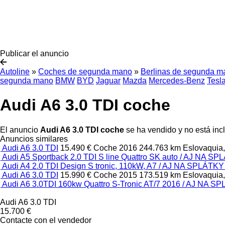
Publicar el anuncio
Autoline
»
Coches de segunda mano
»
Berlinas de segunda m
segunda mano
BMW
BYD
Jaguar
Mazda
Mercedes-Benz
Tesl
Audi A6 3.0 TDI coche
El anuncio
Audi A6 3.0 TDI coche
se ha vendido y no está inc
Anuncios similares
Audi A6 3.0 TDI
15.490 €
Coche
2016
244.763 km
Eslovaquia,
Audi A5 Sportback 2.0 TDI S line Quattro SK auto / AJ NA SP
Audi A4 2.0 TDI Design S tronic, 110kW, A7 / AJ NA SPLÁTKY 
Audi A6 3.0 TDI
15.990 €
Coche
2015
173.519 km
Eslovaquia,
Audi A6 3.0TDI 160kw Quattro S-Tronic AT/7 2016 / AJ NA S
Audi A6 3.0 TDI
15.700 €
Contacte con el vendedor