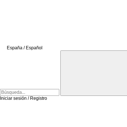
España / Español
Iniciar sesión / Registro