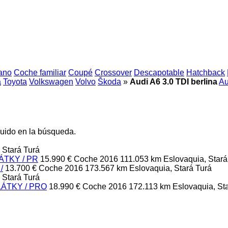
ano
Coche familiar
Coupé
Crossover
Descapotable
Hatchback
a
Toyota
Volkswagen
Volvo
Škoda
»
Audi A6 3.0 TDI berlina
Au
luido en la búsqueda.
 Stará Turá
LÁTKY / PR
15.990 €
Coche
2016
111.053 km
Eslovaquia, Stará
/
13.700 €
Coche
2016
173.567 km
Eslovaquia, Stará Turá
 Stará Turá
PLÁTKY / PRO
18.990 €
Coche
2016
172.113 km
Eslovaquia, St