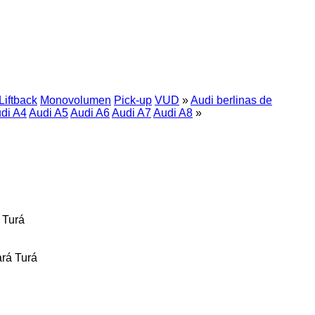
Liftback
Monovolumen
Pick-up
VUD
»
Audi berlinas de
di A4
Audi A5
Audi A6
Audi A7
Audi A8
»
 Turá
ará Turá