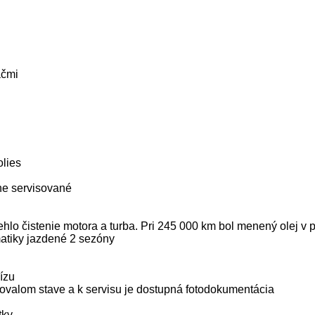
ačmi
olies
lne servisované
lo čistenie motora a turba. Pri 245 000 km bol menený olej v p
matiky jazdené 2 sezóny
ízu
hovalom stave a k servisu je dostupná fotodokumentácia
tky