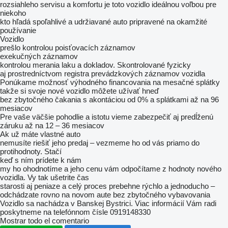
rozsiahleho servisu a komfortu je toto vozidlo ideálnou voľbou pre
niekoho
kto hľadá spoľahlivé a udržiavané auto pripravené na okamžité
používanie
Vozidlo
prešlo kontrolou poisťovacích záznamov
exekučných záznamov
kontrolou merania laku a dokladov. Skontrolované fyzicky
aj prostredníctvom registra prevádzkových záznamov vozidla
Ponúkame možnosť výhodného financovania na mesačné splátky
takže si svoje nové vozidlo môžete užívať hneď
bez zbytočného čakania s akontáciou od 0% a splátkami až na 96
mesiacov
Pre vaše väčšie pohodlie a istotu vieme zabezpečiť aj predĺženú
záruku až na 12 – 36 mesiacov
Ak už máte vlastné auto
nemusíte riešiť jeho predaj – vezmeme ho od vás priamo do
protihodnoty. Stačí
keď s ním prídete k nám
my ho ohodnotíme a jeho cenu vám odpočítame z hodnoty nového
vozidla. Vy tak ušetrite čas
starosti aj peniaze a celý proces prebehne rýchlo a jednoducho –
odchádzate rovno na novom aute bez zbytočného vybavovania
Vozidlo sa nachádza v Banskej Bystrici. Viac informácií Vám radi
poskytneme na telefónnom čísle 0919148330
Mostrar todo el comentario