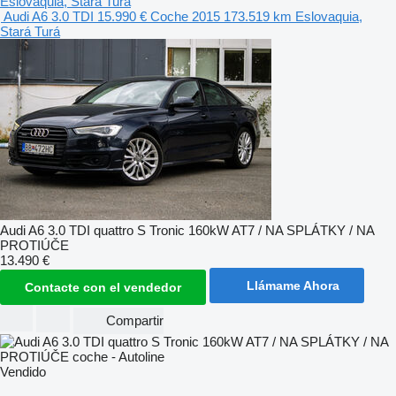
Eslovaquia, Stará Turá
Audi A6 3.0 TDI
15.990 €
Coche
2015
173.519 km
Eslovaquia,
Stará Turá
Audi A6 3.0 TDI quattro S Tronic 160kW AT7 / NA SPLÁTKY / NA
PROTIÚČE
13.490 €
Llámame Ahora
Contacte con el vendedor
Compartir
Vendido