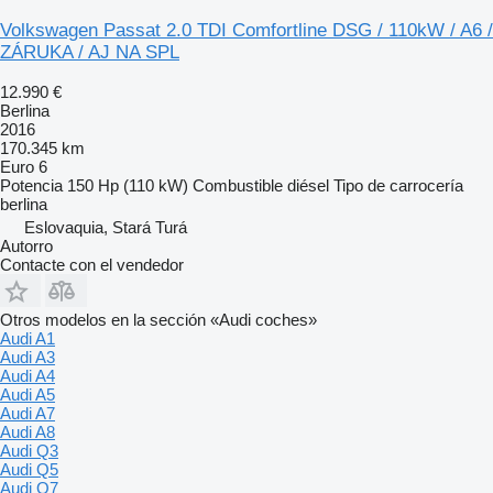
Volkswagen Passat 2.0 TDI Comfortline DSG / 110kW / A6 /
ZÁRUKA / AJ NA SPL
12.990 €
Berlina
2016
170.345 km
Euro 6
Potencia
150 Hp (110 kW)
Combustible
diésel
Tipo de carrocería
berlina
Eslovaquia, Stará Turá
Autorro
Contacte con el vendedor
Otros modelos en la sección «Audi coches»
Audi A1
Audi A3
Audi A4
Audi A5
Audi A7
Audi A8
Audi Q3
Audi Q5
Audi Q7