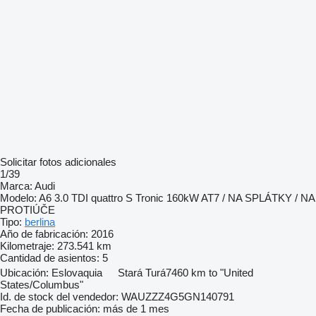
Solicitar fotos adicionales
1/39
Marca:
Audi
Modelo:
A6 3.0 TDI quattro S Tronic 160kW AT7 / NA SPLÁTKY / NA
PROTIÚČE
Tipo:
berlina
Año de fabricación:
2016
Kilometraje:
273.541 km
Cantidad de asientos:
5
Ubicación:
Eslovaquia
Stará Turá
7460 km to "United
States/Columbus"
Id. de stock del vendedor:
WAUZZZ4G5GN140791
Fecha de publicación:
más de 1 mes