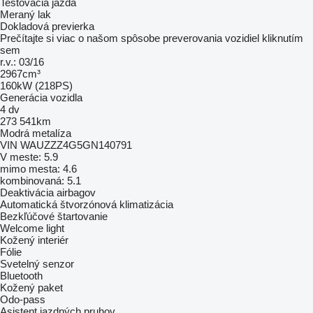
Testovacia jazda
Meraný lak
Dokladová previerka
Prečítajte si viac o našom spôsobe preverovania vozidiel kliknutím
sem
r.v.: 03/16
2967cm³
160kW (218PS)
Generácia vozidla
4 dv
273 541km
Modrá metalíza
VIN WAUZZZ4G5GN140791
V meste: 5.9
mimo mesta: 4.6
kombinovaná: 5.1
Deaktivácia airbagov
Automatická štvorzónová klimatizácia
Bezkľúčové štartovanie
Welcome light
Kožený interiér
Fólie
Svetelný senzor
Bluetooth
Kožený paket
Odo-pass
Asistent jazdných pruhov