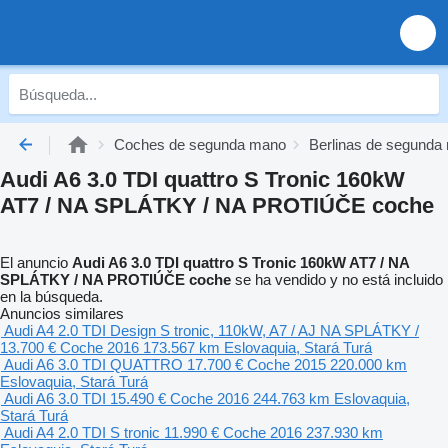
Coches de segunda mano
Berlinas de segunda
Audi A6 3.0 TDI quattro S Tronic 160kW
AT7 / NA SPLÁTKY / NA PROTIÚČE coche
El anuncio
Audi A6 3.0 TDI quattro S Tronic 160kW AT7 / NA
SPLÁTKY / NA PROTIÚČE coche
se ha vendido y no está incluido
en la búsqueda.
Anuncios similares
Audi A4 2.0 TDI Design S tronic, 110kW, A7 / AJ NA SPLÁTKY /
13.700 €
Coche
2016
173.567 km
Eslovaquia, Stará Turá
Audi A6 3.0 TDI QUATTRO
17.700 €
Coche
2015
220.000 km
Eslovaquia, Stará Turá
Audi A6 3.0 TDI
15.490 €
Coche
2016
244.763 km
Eslovaquia,
Stará Turá
Audi A4 2.0 TDI S tronic
11.990 €
Coche
2016
237.930 km