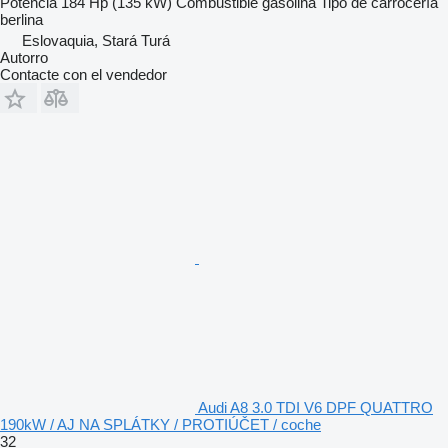
Potencia
184 Hp (135 kW)
Combustible
gasolina
Tipo de carrocería
berlina
Eslovaquia, Stará Turá
Autorro
Contacte con el vendedor
Audi A8 3.0 TDI V6 DPF QUATTRO
190kW / AJ NA SPLÁTKY / PROTIÚČET / coche
32