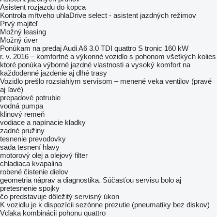
Asistent rozjazdu do kopca
Kontrola mŕtveho uhlaDrive select - asistent jazdných režimov
Prvý majiteľ
Možný leasing
Možný úver
Ponúkam na predaj Audi A6 3.0 TDI quattro S tronic 160 kW
r. v. 2016 – komfortné a výkonné vozidlo s pohonom všetkých kolies
ktoré ponúka výborné jazdné vlastnosti a vysoký komfort na
každodenné jazdenie aj dlhé trasy
Vozidlo prešlo rozsiahlym servisom – menené veka ventilov (pravé
aj ľavé)
prepadové potrubie
vodná pumpa
klinový remeň
vodiace a napínacie kladky
zadné pružiny
tesnenie prevodovky
sada tesnení hlavy
motorový olej a olejový filter
chladiaca kvapalina
robené čistenie dielov
geometria náprav a diagnostika. Súčasťou servisu bolo aj
pretesnenie spojky
čo predstavuje dôležitý servisný úkon
K vozidlu je k dispozícii sezónne prezutie (pneumatiky bez diskov)
Vďaka kombinácii pohonu quattro