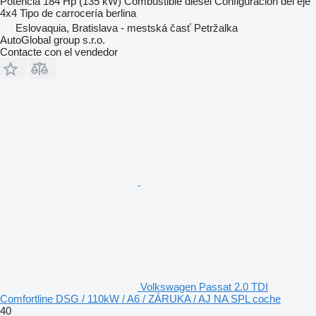
Potencia
184 Hp (135 kW)
Combustible
diésel
Configuración del eje
4x4
Tipo de carrocería
berlina
Eslovaquia, Bratislava - mestská časť Petržalka
AutoGlobal group s.r.o.
Contacte con el vendedor
Volkswagen Passat 2.0 TDI
Comfortline DSG / 110kW / A6 / ZÁRUKA / AJ NA SPL coche
40