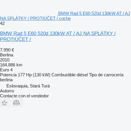
BMW Rad 5 E60 520d 130kW AT / AJ
NA SPLÁTKY / PROTIÚČET / coche
42
BMW Rad 5 E60 520d 130kW AT / AJ NA SPLÁTKY /
PROTIÚČET /
7.990 €
Berlina
2010
164.886 km
Euro 4
Potencia
177 Hp (130 kW)
Combustible
diésel
Tipo de carrocería
berlina
Eslovaquia, Stará Turá
Autorro
Contacte con el vendedor