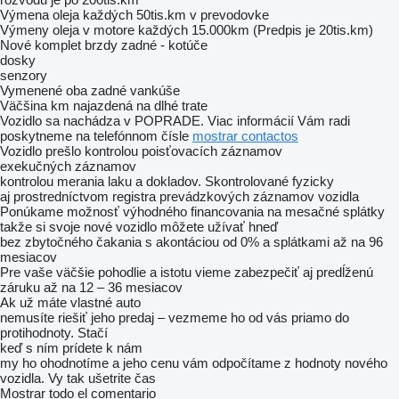
Výmena oleja každých 50tis.km v prevodovke
Výmeny oleja v motore každých 15.000km (Predpis je 20tis.km)
Nové komplet brzdy zadné - kotúče
dosky
senzory
Vymenené oba zadné vankúše
Väčšina km najazdená na dlhé trate
Vozidlo sa nachádza v POPRADE. Viac informácií Vám radi
poskytneme na telefónnom čísle
mostrar contactos
Vozidlo prešlo kontrolou poisťovacích záznamov
exekučných záznamov
kontrolou merania laku a dokladov. Skontrolované fyzicky
aj prostredníctvom registra prevádzkových záznamov vozidla
Ponúkame možnosť výhodného financovania na mesačné splátky
takže si svoje nové vozidlo môžete užívať hneď
bez zbytočného čakania s akontáciou od 0% a splátkami až na 96
mesiacov
Pre vaše väčšie pohodlie a istotu vieme zabezpečiť aj predĺženú
záruku až na 12 – 36 mesiacov
Ak už máte vlastné auto
nemusíte riešiť jeho predaj – vezmeme ho od vás priamo do
protihodnoty. Stačí
keď s ním prídete k nám
my ho ohodnotíme a jeho cenu vám odpočítame z hodnoty nového
vozidla. Vy tak ušetrite čas
Mostrar todo el comentario