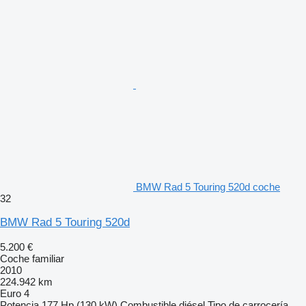
BMW Rad 5 Touring 520d coche
32
BMW Rad 5 Touring 520d
5.200 €
Coche familiar
2010
224.942 km
Euro 4
Potencia
177 Hp (130 kW)
Combustible
diésel
Tipo de carrocería