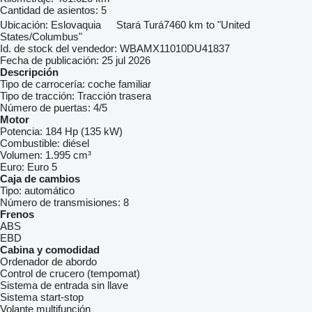
Cantidad de asientos:
5
Ubicación:
Eslovaquia
Stará Turá
7460 km to "United
States/Columbus"
Id. de stock del vendedor:
WBAMX11010DU41837
Fecha de publicación:
25 jul 2026
Descripción
Tipo de carrocería:
coche familiar
Tipo de tracción:
Tracción trasera
Número de puertas:
4/5
Motor
Potencia:
184 Hp (135 kW)
Combustible:
diésel
Volumen:
1.995 cm³
Euro:
Euro 5
Caja de cambios
Tipo:
automático
Número de transmisiones:
8
Frenos
ABS
EBD
Cabina y comodidad
Ordenador de abordo
Control de crucero (tempomat)
Sistema de entrada sin llave
Sistema start-stop
Volante multifunción