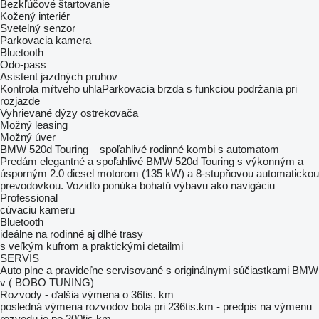
Bezkľúčové štartovanie
Kožený interiér
Svetelný senzor
Parkovacia kamera
Bluetooth
Odo-pass
Asistent jazdných pruhov
Kontrola mŕtveho uhlaParkovacia brzda s funkciou podržania pri
rozjazde
Vyhrievané dýzy ostrekovača
Možný leasing
Možný úver
BMW 520d Touring – spoľahlivé rodinné kombi s automatom
Predám elegantné a spoľahlivé BMW 520d Touring s výkonným a
úsporným 2.0 diesel motorom (135 kW) a 8-stupňovou automatickou
prevodovkou. Vozidlo ponúka bohatú výbavu ako navigáciu
Professional
cúvaciu kameru
Bluetooth
ideálne na rodinné aj dlhé trasy
s veľkým kufrom a praktickými detailmi
SERVIS
Auto plne a pravideľne servisované s originálnymi súčiastkami BMW
v ( BOBO TUNING)
Rozvody - ďalšia výmena o 36tis. km
posledná výmena rozvodov bola pri 236tis.km - predpis na výmenu
rozvodu je po 200tis.km