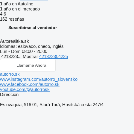
1
año en Autoline
1
año en el mercado
4.6
162 reseñas
Suscribirse al vendedor
Autorealitka.sk
Idiomas:
eslovaco, checo, inglés
Lun - Dom
08:00 - 20:00
4213223...
Mostrar
421322304225
Llámame Ahora
autorro.sk
www.instagram.com/autorro_slovensko
www.facebook.com/autorro.sk
youtube.com/@autorrosk
Dirección
Eslovaquia, 916 01, Stará Turá, Husitská cesta 247/4