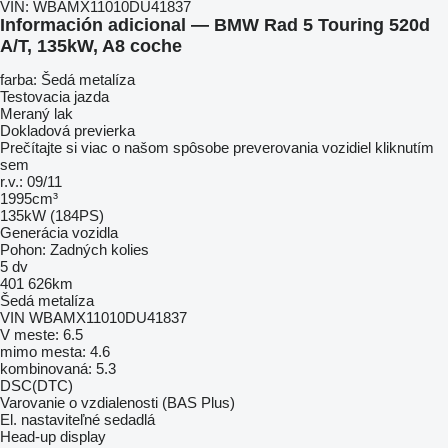
VIN:
WBAMX11010DU41837
Información adicional — BMW Rad 5 Touring 520d
A/T, 135kW, A8 coche
farba: Šedá metalíza
Testovacia jazda
Meraný lak
Dokladová previerka
Prečítajte si viac o našom spôsobe preverovania vozidiel kliknutím
sem
r.v.: 09/11
1995cm³
135kW (184PS)
Generácia vozidla
Pohon: Zadných kolies
5 dv
401 626km
Šedá metalíza
VIN WBAMX11010DU41837
V meste: 6.5
mimo mesta: 4.6
kombinovaná: 5.3
DSC(DTC)
Varovanie o vzdialenosti (BAS Plus)
El. nastaviteľné sedadlá
Head-up display