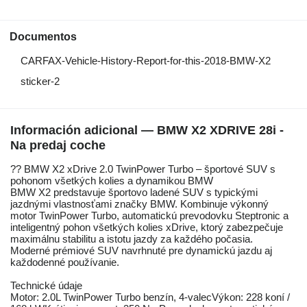
Documentos
CARFAX-Vehicle-History-Report-for-this-2018-BMW-X2
sticker-2
Información adicional — BMW X2 XDRIVE 28i -
Na predaj coche
?? BMW X2 xDrive 2.0 TwinPower Turbo – športové SUV s
pohonom všetkých kolies a dynamikou BMW
BMW X2 predstavuje športovo ladené SUV s typickými
jazdnými vlastnosťami značky BMW. Kombinuje výkonný
motor TwinPower Turbo, automatickú prevodovku Steptronic a
inteligentný pohon všetkých kolies xDrive, ktorý zabezpečuje
maximálnu stabilitu a istotu jazdy za každého počasia.
Moderné prémiové SUV navrhnuté pre dynamickú jazdu aj
každodenné používanie.
Technické údaje
Motor: 2.0L TwinPower Turbo benzín, 4-valecVýkon: 228 koní /