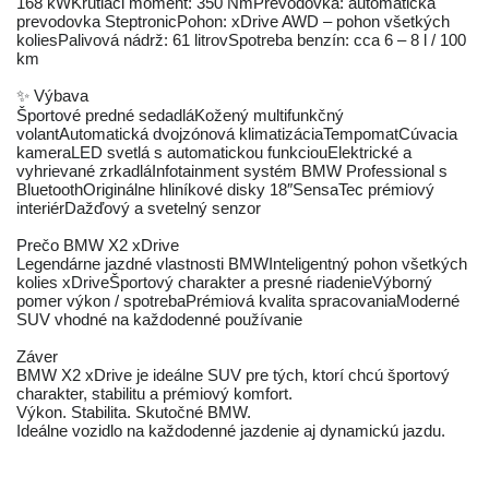
168 kWKrútiaci moment: 350 NmPrevodovka: automatická
prevodovka SteptronicPohon: xDrive AWD – pohon všetkých
koliesPalivová nádrž: 61 litrovSpotreba benzín: cca 6 – 8 l / 100
km
✨ Výbava
Športové predné sedadláKožený multifunkčný
volantAutomatická dvojzónová klimatizáciaTempomatCúvacia
kameraLED svetlá s automatickou funkciouElektrické a
vyhrievané zrkadláInfotainment systém BMW Professional s
BluetoothOriginálne hliníkové disky 18″SensaTec prémiový
interiérDažďový a svetelný senzor
Prečo BMW X2 xDrive
Legendárne jazdné vlastnosti BMWInteligentný pohon všetkých
kolies xDriveŠportový charakter a presné riadenieVýborný
pomer výkon / spotrebaPrémiová kvalita spracovaniaModerné
SUV vhodné na každodenné používanie
Záver
BMW X2 xDrive je ideálne SUV pre tých, ktorí chcú športový
charakter, stabilitu a prémiový komfort.
Výkon. Stabilita. Skutočné BMW.
Ideálne vozidlo na každodenné jazdenie aj dynamickú jazdu.