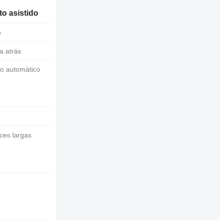
o asistido
o
a atrás
to automático
uces largas