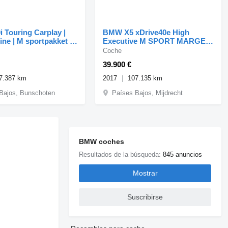
 Touring Carplay |
BMW X5 xDrive40e High
ne | M sportpakket |
Executive M SPORT MARGE
d
AUTO
Coche
39.900 €
7.387 km
2017
107.135 km
Bajos, Bunschoten
Países Bajos, Mijdrecht
BMW coches
Resultados de la búsqueda:
845 anuncios
Mostrar
Suscribirse