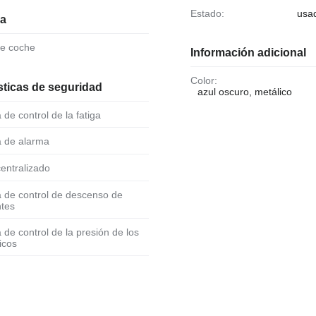
Estado:
usa
ia
de coche
Información adicional
Color:
sticas de seguridad
azul oscuro, metálico
a de control de la fatiga
a de alarma
 centralizado
ntes
icos