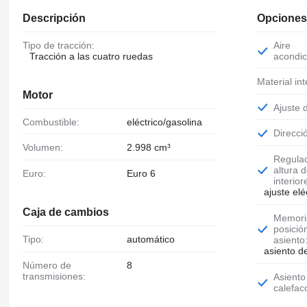
Descripción
Opciones
Tipo de tracción:
Aire
Tracción a las cuatro ruedas
acondic
Material int
Motor
Ajuste 
Combustible:
eléctrico/gasolina
Direcc
Volumen:
2.998 cm³
Regulación de
altura 
Euro:
Euro 6
interior
ajuste elé
Caja de cambios
Memoria de
posició
Tipo:
automático
asiento
asiento d
Número de
8
transmisiones:
Asiento con
calefac