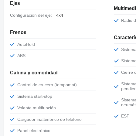
Ejes
Multimed
Configuración del eje:
4x4
Radio 
Frenos
Caracterí
AutoHold
Sistem
ABS
Sistem
Cierre
Cabina y comodidad
Sistema de control de descenso de
Control de crucero (tempomat)
pendie
Sistema start-stop
Sistema de control de la presión de los
neumát
Volante multifunción
ESP
Cargador inalámbrico de teléfono
Panel electrónico