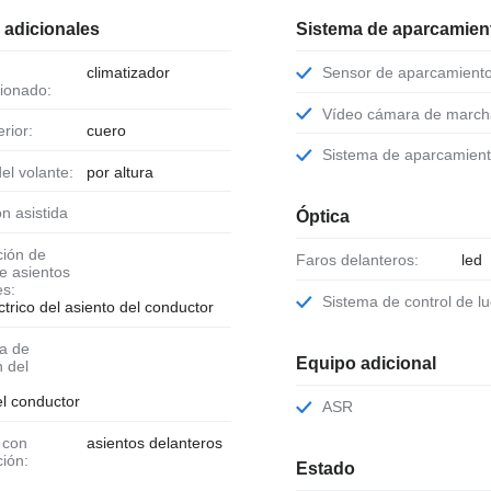
 adicionales
Sistema de aparcamient
climatizador
Sensor de aparcamient
ionado:
Vídeo cámara de march
erior:
cuero
Sistema de aparcamien
del volante:
por altura
ión asistida
Óptica
Faros delanteros:
led
de asientos
es:
Sistema de control de l
ctrico del asiento del conductor
Equipo adicional
n del
:
el conductor
ASR
asientos delanteros
ción:
Estado