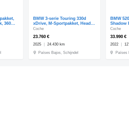
pakket,
BMW 3-serie Touring 330d
BMW 520i
k, 360
xDrive, M-Sportpakket, Head-
Shadow li
up, 360 camera
Laser Le
Coche
Coche
23.760 €
33.990 €
2025
24.430 km
2022
12
l
Países Bajos, Schijndel
Países 