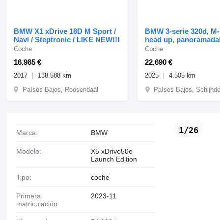
BMW X1 xDrive 18D M Sport /
BMW 3-serie 320d, M-
Navi / Steptronic / LIKE NEW!!!
head up, panoramada
camera
Coche
Coche
16.985 €
22.690 €
2017
138.588 km
2025
4.505 km
Países Bajos, Roosendaal
Países Bajos, Schijnde
1/26
Marca:
BMW
Modelo:
X5 xDrive50e
Launch Edition
Tipo:
coche
Primera
2023-11
matriculación: