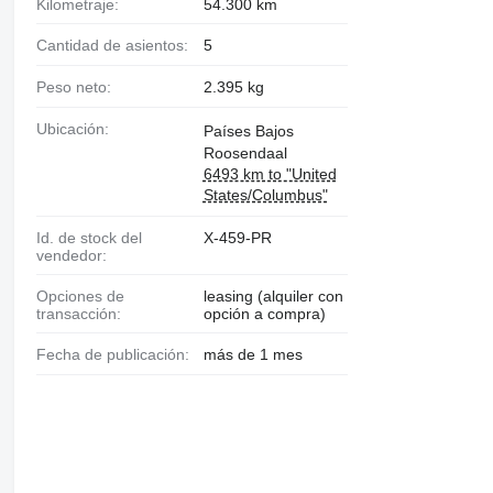
Kilometraje:
54.300 km
Cantidad de asientos:
5
Peso neto:
2.395 kg
Ubicación:
Países Bajos
Roosendaal
6493 km to "United
States/Columbus"
Id. de stock del
X-459-PR
vendedor:
Opciones de
leasing (alquiler con
transacción:
opción a compra)
Fecha de publicación:
más de 1 mes