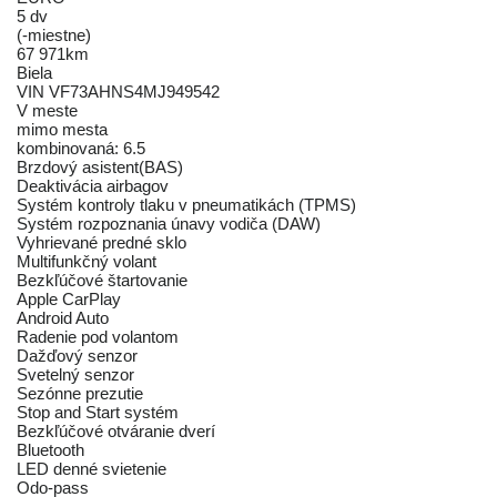
5 dv
(-miestne)
67 971km
Biela
VIN VF73AHNS4MJ949542
V meste
mimo mesta
kombinovaná: 6.5
Brzdový asistent(BAS)
Deaktivácia airbagov
Systém kontroly tlaku v pneumatikách (TPMS)
Systém rozpoznania únavy vodiča (DAW)
Vyhrievané predné sklo
Multifunkčný volant
Bezkľúčové štartovanie
Apple CarPlay
Android Auto
Radenie pod volantom
Dažďový senzor
Svetelný senzor
Sezónne prezutie
Stop and Start systém
Bezkľúčové otváranie dverí
Bluetooth
LED denné svietenie
Odo-pass