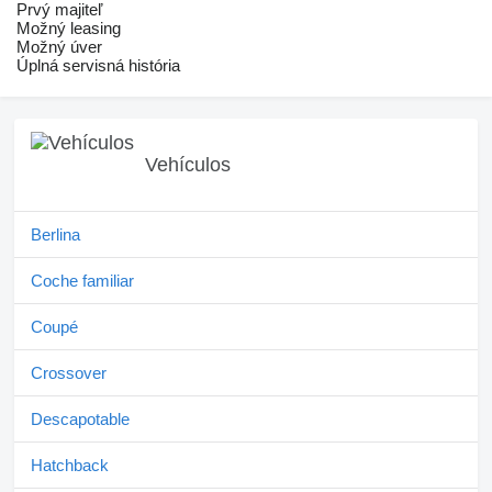
Prvý majiteľ
Možný leasing
Možný úver
Úplná servisná história
Vehículos
Berlina
Coche familiar
Coupé
Crossover
Descapotable
Hatchback