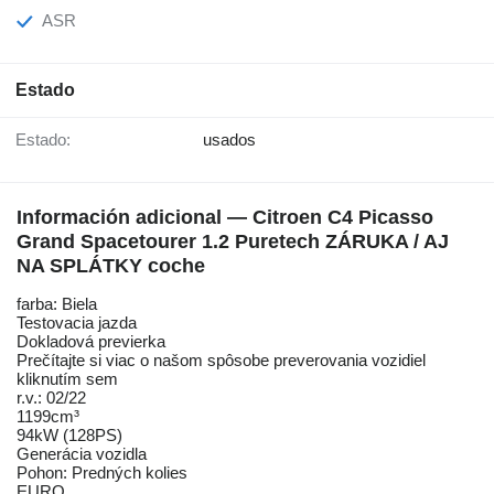
ASR
Estado
Estado:
usados
Información adicional — Citroen C4 Picasso
Grand Spacetourer 1.2 Puretech ZÁRUKA / AJ
NA SPLÁTKY coche
farba: Biela
Testovacia jazda
Dokladová previerka
Prečítajte si viac o našom spôsobe preverovania vozidiel
kliknutím sem
r.v.: 02/22
1199cm³
94kW (128PS)
Generácia vozidla
Pohon: Predných kolies
EURO