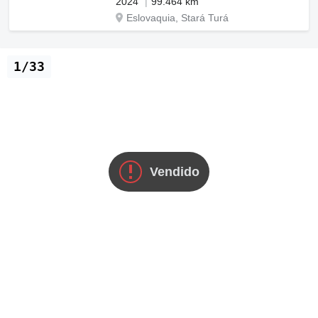
2024
99.464 km
Eslovaquia, Stará Turá
1/33
Vendido