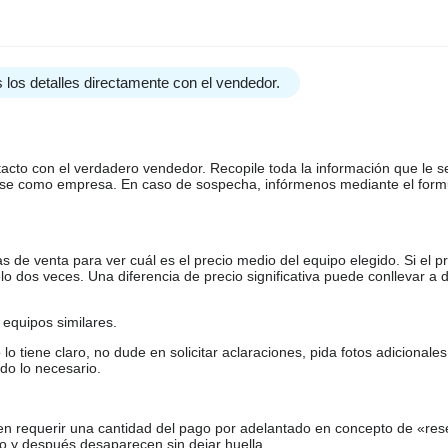
 los detalles directamente con el vendedor.
tacto con el verdadero vendedor. Recopile toda la información que le s
arse como empresa. En caso de sospecha, infórmenos mediante el form
de venta para ver cuál es el precio medio del equipo elegido. Si el pr
o dos veces. Una diferencia de precio significativa puede conllevar a 
equipos similares.
tiene claro, no dude en solicitar aclaraciones, pida fotos adicional
do lo necesario.
en requerir una cantidad del pago por adelantado en concepto de «res
o y después desaparecen sin dejar huella.