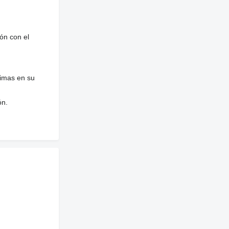
ón con el
nimas en su
ón.