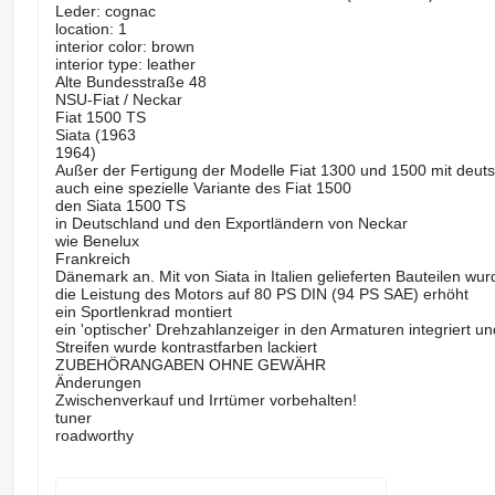
Leder: cognac
location: 1
interior color: brown
interior type: leather
Alte Bundesstraße 48
NSU-Fiat / Neckar
Fiat 1500 TS
Siata (1963
1964)
Außer der Fertigung der Modelle Fiat 1300 und 1500 mit deu
auch eine spezielle Variante des Fiat 1500
den Siata 1500 TS
in Deutschland und den Exportländern von Neckar
wie Benelux
Frankreich
Dänemark an. Mit von Siata in Italien gelieferten Bauteilen wu
die Leistung des Motors auf 80 PS DIN (94 PS SAE) erhöht
ein Sportlenkrad montiert
ein 'optischer' Drehzahlanzeiger in den Armaturen integriert
Streifen wurde kontrastfarben lackiert
ZUBEHÖRANGABEN OHNE GEWÄHR
Änderungen
Zwischenverkauf und Irrtümer vorbehalten!
tuner
roadworthy