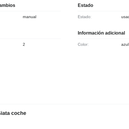
cambios
Estado
manual
Estado:
usa
Información adicional
2
Color:
azul
Siata coche