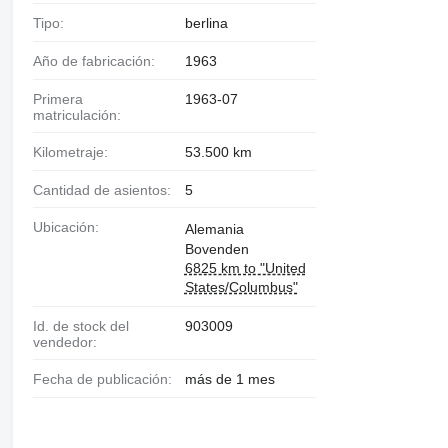
Tipo:
berlina
Año de fabricación:
1963
Primera
1963-07
matriculación:
Kilometraje:
53.500 km
Cantidad de asientos:
5
Ubicación:
Alemania
Bovenden
6825 km to "United
States/Columbus"
Id. de stock del
903009
vendedor:
Fecha de publicación:
más de 1 mes