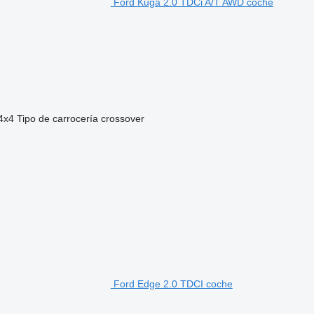
Ford Kuga 2.0 TDCi A/T AWD coche
4x4
Tipo de carrocería
crossover
Ford Edge 2.0 TDCI coche