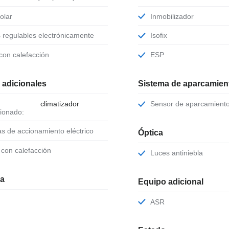
solar
Inmobilizador
s regulables electrónicamente
Isofix
 con calefacción
ESP
 adicionales
Sistema de aparcamient
climatizador
Sensor de aparcamient
ionado:
as de accionamiento eléctrico
Óptica
o con calefacción
Luces antiniebla
ia
Equipo adicional
ASR