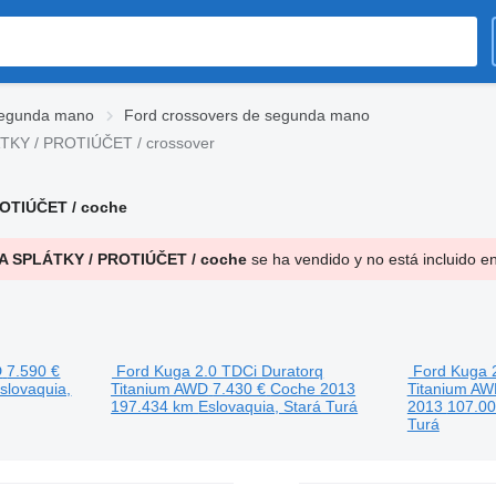
segunda mano
Ford crossovers de segunda mano
ÁTKY / PROTIÚČET / crossover
ROTIÚČET / coche
NA SPLÁTKY / PROTIÚČET / coche
se ha vendido y no está incluido e
D
7.590 €
Ford Kuga 2.0 TDCi Duratorq
Ford Kuga 
slovaquia,
Titanium AWD
7.430 €
Coche
2013
Titanium AW
197.434 km
Eslovaquia, Stará Turá
2013
107.0
Turá