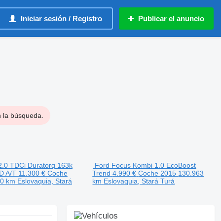
Iniciar sesión / Registro
Publicar el anuncio
n la búsqueda.
2.0 TDCi Duratorq 163k
Ford Focus Kombi 1.0 EcoBoost
D A/T
11.300 €
Coche
Trend
4.990 €
Coche
2015
130.963
00 km
Eslovaquia, Stará
km
Eslovaquia, Stará Turá