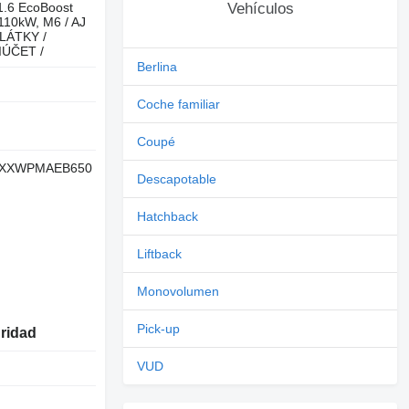
1.6 EcoBoost
Vehículos
110kW, M6 / AJ
LÁTKY /
ÚČET /
Berlina
Coche familiar
Coupé
XXWPMAEB650
Descapotable
Hatchback
Liftback
Monovolumen
Pick-up
uridad
VUD