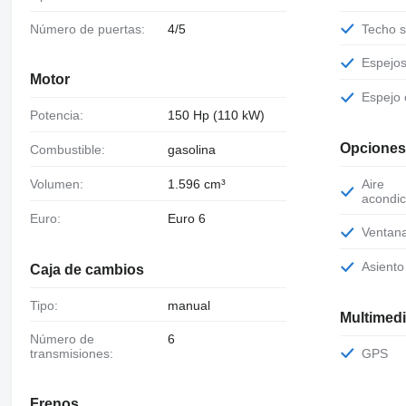
Número de puertas:
4/5
Techo 
Espejo
Motor
Espejo
Potencia:
150 Hp (110 kW)
Opciones
Combustible:
gasolina
Volumen:
1.596 cm³
Aire
acondic
Euro:
Euro 6
Ventan
Asient
Caja de cambios
Tipo:
manual
Multimed
Número de
6
GPS
transmisiones:
Frenos