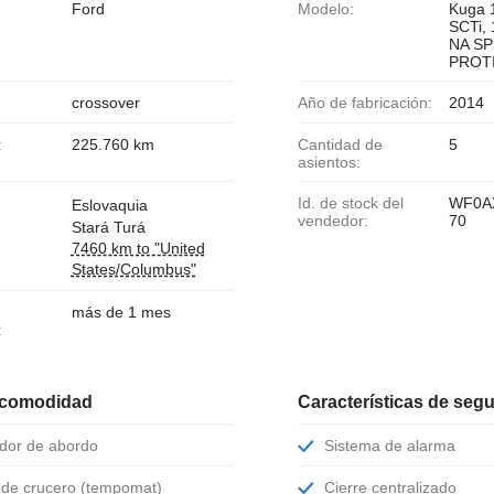
Ford
Modelo:
Kuga 
SCTi, 
NA SP
PROTI
crossover
Año de fabricación:
2014
:
225.760 km
Cantidad de
5
asientos:
Id. de stock del
WF0A
Eslovaquia
vendedor:
70
Stará Turá
7460 km to "United
States/Columbus"
más de 1 mes
:
 comodidad
Características de seg
ador de abordo
Sistema de alarma
l de crucero (tempomat)
Cierre centralizado