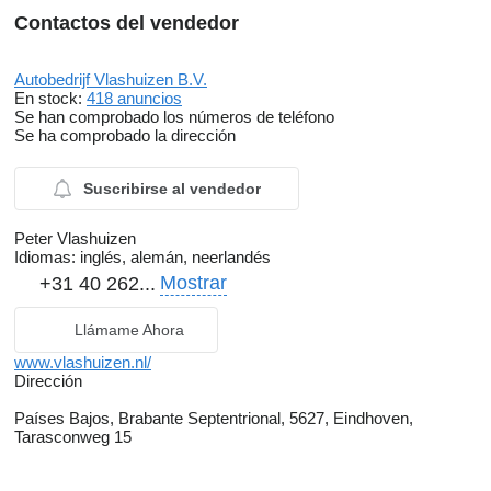
Sportstoelen voor
Contactos del vendedor
inclusief 4-weg verstelbare voorstoelen (OP21)
verkeersbord detectie
zij airbag(s) voor
Autobedrijf Vlashuizen B.V.
En stock:
418 anuncios
Se han comprobado los números de teléfono
Se ha comprobado la dirección
Suscribirse al vendedor
Peter Vlashuizen
Idiomas:
inglés, alemán, neerlandés
Mostrar
+31 40 262...
Llámame Ahora
www.vlashuizen.nl/
Dirección
Países Bajos, Brabante Septentrional, 5627, Eindhoven,
Tarasconweg 15