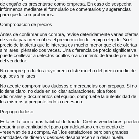
Model code: CD391
de engaño es presentarse como empresa. En caso de sospecha,
Model productie datum: 01-01-2014
infórmenos mediante el formulario de comentarios y sugerencias
Merk opgegeven in VMS: Ford
para que lo comprobemos.
Model opgegeven in VMS: Mondeo Wagon
Type opgegeven in VMS: 2.0 TDCi Titanium
Comprobación de precios
Lading geremd: 1800
Lading aanhanger ongeremd: 750
Antes de confirmar una compra, revise detenidamente varias ofertas
Kenteken: 5ZNV82
de venta para ver cuál es el precio medio del equipo elegido. Si el
Kleurnaam fabrikant: Moondust Silver C/c Med Solid (Pnzjb)
precio de la oferta que le interesa es mucho menor que el de ofertas
Brandstofverbruik in stad: 4.7
similares, piénselo dos veces. Una diferencia de precio significativa
Brandstofverbruik buiten de stad: 3.8
puede conllevar a defectos ocultos o a un intento de fraude por parte
Brandstofverbruik gecombineerd: 4.2
del vendedor.
CO2 emissie: 109
No compre productos cuyo precio diste mucho del precio medio de
Bandenspanning sensor
equipos similares.
ESP | Elektronische stabiliteitscontrole
High-beam assist
No acepte compromisos dudosos o mercancías con prepago. Si no
Hill Start Assist
lo tiene claro, no dude en solicitar aclaraciones, pida fotos
Keyless Entry
adicionales y documentos del equipo, compruebe la autenticidad de
Lane Change Assist
los mismos y pregunte todo lo necesario.
Lichtsensor
Noodremassistent
Prepago dudoso
Tractiecontrole
Verkeersbordherkenning
Esta es la forma más habitual de fraude. Ciertos vendedores pueden
Dimmende binnenspiegel
requerir una cantidad del pago por adelantado en concepto de
Lederen stuurwiel
«reserva» de su compra. Así, los estafadores perciben grandes
Lendensteun
cantidades de dinero y después desaparecen sin dejar huella.