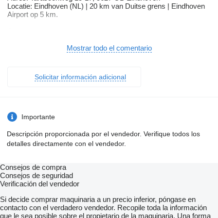
Locatie: Eindhoven (NL) | 20 km van Duitse grens | Eindhoven
Airport op 5 km.
Openingstijden:
Ma t/m Vr 09:00 - 17:00
Zaterdag 10.00 - 13.00 Enkel alleen op afspraak!
Mostrar todo el comentario
Modelreeks: 2014 - 2022
Koppel: 350 Nm
Acceleratie (0-100): 9,5 s
Solicitar información adicional
Interieurkleur: Stof Zwart
Gemiddeld brandstofverbruik (NEDC): 4,2 l/100km (1 op 23,8)
Brandstofverbruik in de stad (NEDC): 4,7 l/100km (1 op 21,3)
Brandstofverbruik op de snelweg (NEDC): 3,8 l/100km (1 op
26,3)
Importante
CO₂-uitstoot (NEDC): 109 g/km
Fijnstofuitstoot: 0,5 mg/km
Descripción proporcionada por el vendedor. Verifique todos los
Aantal sleutels: 2
detalles directamente con el vendedor.
Motorrijtuigenbelasting: € 505 - € 529 per kwartaal
Inbegrepen afleverpakket: Meeneemprijs
Energielabel: A
Consejos de compra
Airbags: Airbags voor, zijkant en meer
Consejos de seguridad
Cruisecontrol: Cruisecontrol
Verificación del vendedor
Bekleding: Stoffen
Kleur | Interieur: Zwart
Si decide comprar maquinaria a un precio inferior, póngase en
Radio: Radio / Tuner
contacto con el verdadero vendedor. Recopile toda la información
Dagrijverlichting: LED-Dagrijverlichting
que le sea posible sobre el propietario de la maquinaria. Una forma