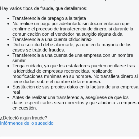
Regensensor
Sportstoelen
Hay varios tipos de fraude, que detallamos:
Inklapbare buitenspiegels
lichtmetalen velgen 16"
Transferencia de prepago a la tarjeta
achterbank in delen neerklapbaar
No realice un pago por adelantado sin documentación que
alarm klasse 1(startblokkering)
confirme el proceso de transferencia de dinero, si durante la
bestuurdersairbag
comunicación con el vendedor ha surgido alguna duda.
binnenspiegel automatisch dimmend
Transferencia a una cuenta «fiduciaria»
chroom delen exterieur
Dicha solicitud debe alarmarle, ya que en la mayoría de los
dimlichten automatisch
casos se trata de fraudes.
Elektrisch inklapbare buitenspiegels (OP07)
Transferencia a una cuenta de una empresa con un nombre
elektronische remkrachtverdeling
similar
Elektronisch Stabiliteits Programma
Tenga cuidado, ya que los estafadores pueden ocultarse tras
FordKeyless Entry inclusief FordPower Startbutton (OP09)
la identidad de empresas reconocidas, realizando
grootlichtassistent
modificaciones mínimas en su nombre. No transfiera dinero si
hill hold functie
tiene dudas sobre el nombre de la empresa.
hoofd airbag(s) achter
Sustitución de sus propios datos en la factura de una empresa
hoofd airbag(s) voor
real
knie airbag(s)
Antes de realizar una transferencia, asegúrese de que los
LED achterlichten
datos especificados sean correctos y que aludan a la empresa
LED dagrijverlichting
en cuestión.
lederen sportstuur
lendesteunen (verstelbaar)
¿Detectó algún fraude?
multimedia-voorbereiding
Infórmenos de lo sucedido
passagiersairbag
regensensor
rijstrooksensor