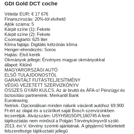
GDI Gold DCT coche
Vételár EUR: € 17 676
Finanszírozás: 20%-tól elvihető
Ajtók száma: 5
Kárpit színe (1): Fekete
Kárpit színe (2): Fekete
Csomagtartó: 625 liter
Klíma fajtája: Digitális kétzónás klíma
Henger-elrendezés: Soros
Hajtás: Első kerék
Okmányok jellege: Érvényes magyar okmányokkal
állapot: Kitűnő
MAGYARORSZÁGI AUTÓ
ELSŐ TULAJDONOSTÓL
GARANTÁLT FUTÁSTELJESÍTMÉNY
VÉGIG VEZETETT SZERVIZKÖNYV
ÖSSZES GYÁRI KULCS. Az ár bruttó és ÁFA-s! Pénzügyi és
biztosítási partnereink: Merkantil Bank
Euroleasing
Netrisk. Opcionálisan minden nálunk vásárolt autóhoz 69.900
Ft-ért az olajat és a szűrőket saját Bosch szervizünkben
lecseréljük. Alvázszám: U5YH5815GPL160745 A fenti
tájékoztatás nem minősül a Polgári Törvénykönyvről szóló
2013. évi V. törvény szerinti ajánlatnak. A gépjármű feltüntetett
felszereltsége tájékoztató jellegű