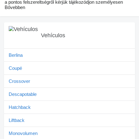
a pontos felszereltségről kérjük tájékozódjon személyesen
Bővebben
Vehículos
Berlina
Coupé
Crossover
Descapotable
Hatchback
Liftback
Monovolumen