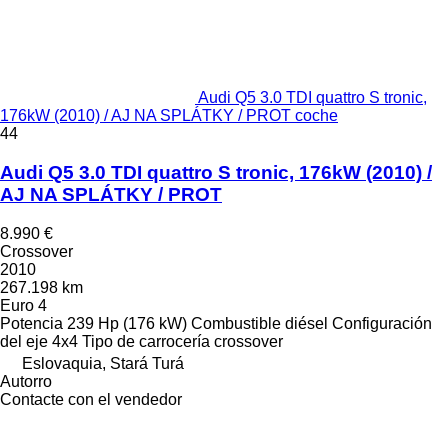
Audi Q5 3.0 TDI quattro S tronic,
176kW (2010) / AJ NA SPLÁTKY / PROT coche
44
Audi Q5 3.0 TDI quattro S tronic, 176kW (2010) /
AJ NA SPLÁTKY / PROT
8.990 €
Crossover
2010
267.198 km
Euro 4
Potencia
239 Hp (176 kW)
Combustible
diésel
Configuración
del eje
4x4
Tipo de carrocería
crossover
Eslovaquia, Stará Turá
Autorro
Contacte con el vendedor