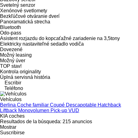
Svetelný senzor
Xenónové svetlomety
Bezkľúčové otváranie dverí
Panoramatická strecha
Bluetooth
Odo-pass
Asistent rozjazdu do kopcaťažné zariadenie na 3,5tony
Elektricky nastaviteľné sedadlo vodiča
Dovezené
Možný leasing
Možný úver
TOP stav!
Kontrola originality
Úplná servisná história
Escribir
Teléfono
Vehículos
Berlina
Coche familiar
Coupé
Descapotable
Hatchback
Liftback
Monovolumen
Pick-up
VUD
KIA coches
Resultados de la búsqueda:
215 anuncios
Mostrar
Suscribirse