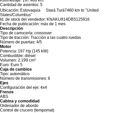
Kilometraje:
197.466 km
Cantidad de asientos:
5
Ubicación:
Eslovaquia
Stará Turá
7460 km to "United
States/Columbus"
Id. de stock del vendedor:
KNAKU814DB5125916
Fecha de publicación:
más de 1 mes
Descripción
Tipo de carrocería:
crossover
Tipo de tracción:
Tracción a las cuatro ruedas
Número de puertas:
4/5
Motor
Potencia:
197 Hp (145 kW)
Combustible:
diésel
Volumen:
2.199 cm³
Euro:
Euro 5
Caja de cambios
Tipo:
automático
Número de transmisiones:
6
Ejes
Configuración del eje:
4x4
Frenos
ABS
Cabina y comodidad
Ordenador de abordo
Control de crucero (tempomat)