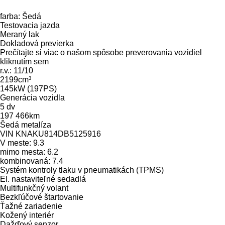
farba: Šedá
Testovacia jazda
Meraný lak
Dokladová previerka
Prečítajte si viac o našom spôsobe preverovania vozidiel
kliknutím sem
r.v.: 11/10
2199cm³
145kW (197PS)
Generácia vozidla
5 dv
197 466km
Šedá metalíza
VIN KNAKU814DB5125916
V meste: 9.3
mimo mesta: 6.2
kombinovaná: 7.4
Systém kontroly tlaku v pneumatikách (TPMS)
El. nastaviteľné sedadlá
Multifunkčný volant
Bezkľúčové štartovanie
Ťažné zariadenie
Kožený interiér
Dažďový senzor