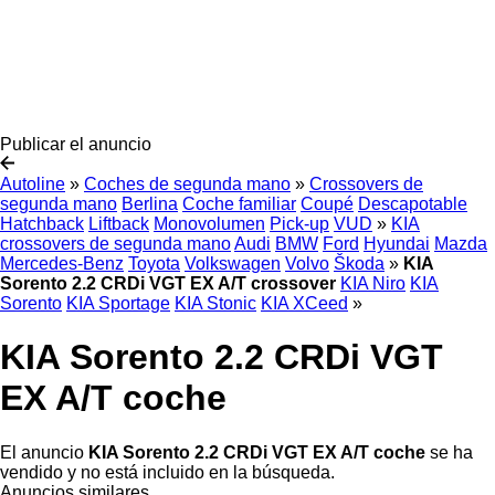
Publicar el anuncio
Autoline
»
Coches de segunda mano
»
Crossovers de
segunda mano
Berlina
Coche familiar
Coupé
Descapotable
Hatchback
Liftback
Monovolumen
Pick-up
VUD
»
KIA
crossovers de segunda mano
Audi
BMW
Ford
Hyundai
Mazda
Mercedes-Benz
Toyota
Volkswagen
Volvo
Škoda
»
KIA
Sorento 2.2 CRDi VGT EX A/T crossover
KIA Niro
KIA
Sorento
KIA Sportage
KIA Stonic
KIA XCeed
»
KIA Sorento 2.2 CRDi VGT
EX A/T coche
El anuncio
KIA Sorento 2.2 CRDi VGT EX A/T coche
se ha
vendido y no está incluido en la búsqueda.
Anuncios similares