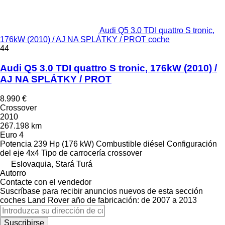
Audi Q5 3.0 TDI quattro S tronic,
176kW (2010) / AJ NA SPLÁTKY / PROT coche
44
Audi Q5 3.0 TDI quattro S tronic, 176kW (2010) /
AJ NA SPLÁTKY / PROT
8.990 €
Crossover
2010
267.198 km
Euro 4
Potencia
239 Hp (176 kW)
Combustible
diésel
Configuración
del eje
4x4
Tipo de carrocería
crossover
Eslovaquia, Stará Turá
Autorro
Contacte con el vendedor
Suscríbase para recibir anuncios nuevos de esta sección
coches
Land Rover
año de fabricación: de 2007 a 2013
Suscribirse