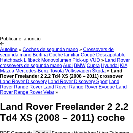
Publicar el anuncio
Autoline
»
Coches de segunda mano
»
Crossovers de
segunda mano
Berlina
Coche familiar
Coupé
Descapotable
Hatchback
Liftback
Monovolumen
Pick-up
VUD
»
Land Rover
crossovers de segunda mano
Audi
BMW
Cupra
Hyundai
KIA
Mazda
Mercedes-Benz
Toyota
Volkswagen
Škoda
»
Land
Rover Freelander 2 2.2 Td4 XS (2008 – 2011) crossover
Land Rover Discovery
Land Rover Discovery Sport
Land
Rover Range Rover
Land Rover Range Rover Evoque
Land
Rover Range Rover Velar
»
Land Rover Freelander 2 2.2
Td4 XS (2008 – 2011) coche