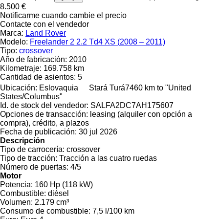
8.500 €
Notificarme cuando cambie el precio
Contacte con el vendedor
Marca:
Land Rover
Modelo:
Freelander 2 2.2 Td4 XS (2008 – 2011)
Tipo:
crossover
Año de fabricación:
2010
Kilometraje:
169.758 km
Cantidad de asientos:
5
Ubicación:
Eslovaquia
Stará Turá
7460 km to "United
States/Columbus"
Id. de stock del vendedor:
SALFA2DC7AH175607
Opciones de transacción:
leasing (alquiler con opción a
compra), crédito, a plazos
Fecha de publicación:
30 jul 2026
Descripción
Tipo de carrocería:
crossover
Tipo de tracción:
Tracción a las cuatro ruedas
Número de puertas:
4/5
Motor
Potencia:
160 Hp (118 kW)
Combustible:
diésel
Volumen:
2.179 cm³
Consumo de combustible:
7,5 l/100 km