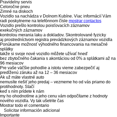
Pravidelny servis
Celoročne pneu
Zimné na diskoch
Vozidlo sa nachádza v Dolnom Kubíne. Viac informácií Vám
radi poskytneme na telefónnom čísle
mostrar contactos
Vozidlo prešlo kontrolou poisťovacích záznamov
exekučných záznamov
kontrolou merania laku a dokladov. Skontrolované fyzicky
aj prostredníctvom registra prevádzkových záznamov vozidla
Ponúkame možnosť výhodného financovania na mesačné
splátky
takže si svoje nové vozidlo môžete užívať hneď
bez zbytočného čakania s akontáciou od 0% a splátkami až na
96 mesiacov
Pre vaše väčšie pohodlie a istotu vieme zabezpečiť aj
predĺženú záruku až na 12 – 36 mesiacov
Ak už máte vlastné auto
nemusíte riešiť jeho predaj – vezmeme ho od vás priamo do
protihodnoty. Stačí
keď s ním prídete k nám
my ho ohodnotíme a jeho cenu vám odpočítame z hodnoty
nového vozidla. Vy tak ušetrite čas
Mostrar todo el comentario
Solicitar información adicional
Importante