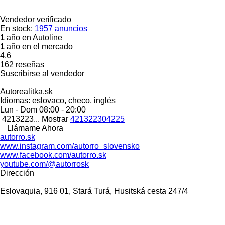
Vendedor verificado
En stock:
1957 anuncios
1
año en Autoline
1
año en el mercado
4.6
162 reseñas
Suscribirse al vendedor
Autorealitka.sk
Idiomas:
eslovaco, checo, inglés
Lun - Dom
08:00 - 20:00
4213223...
Mostrar
421322304225
Llámame Ahora
autorro.sk
www.instagram.com/autorro_slovensko
www.facebook.com/autorro.sk
youtube.com/@autorrosk
Dirección
Eslovaquia, 916 01, Stará Turá, Husitská cesta 247/4