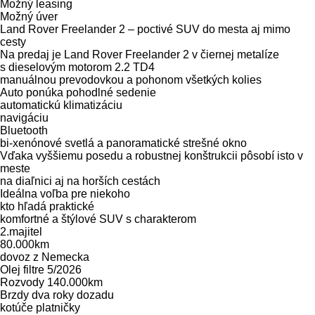
Možný leasing
Možný úver
Land Rover Freelander 2 – poctivé SUV do mesta aj mimo
cesty
Na predaj je Land Rover Freelander 2 v čiernej metalíze
s dieselovým motorom 2.2 TD4
manuálnou prevodovkou a pohonom všetkých kolies
Auto ponúka pohodlné sedenie
automatickú klimatizáciu
navigáciu
Bluetooth
bi-xenónové svetlá a panoramatické strešné okno
Vďaka vyššiemu posedu a robustnej konštrukcii pôsobí isto v
meste
na diaľnici aj na horších cestách
Ideálna voľba pre niekoho
kto hľadá praktické
komfortné a štýlové SUV s charakterom
2.majitel
80.000km
dovoz z Nemecka
Olej filtre 5/2026
Rozvody 140.000km
Brzdy dva roky dozadu
kotúče platničky