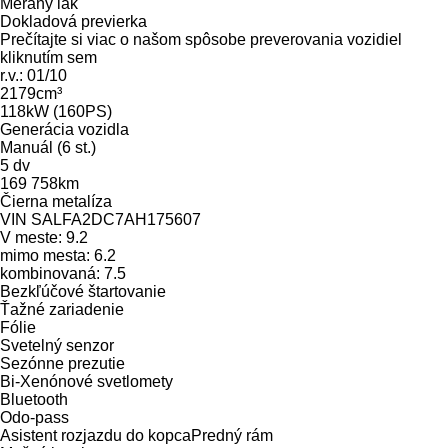
Meraný lak
Dokladová previerka
Prečítajte si viac o našom spôsobe preverovania vozidiel
kliknutím sem
r.v.: 01/10
2179cm³
118kW (160PS)
Generácia vozidla
Manuál (6 st.)
5 dv
169 758km
Čierna metalíza
VIN SALFA2DC7AH175607
V meste: 9.2
mimo mesta: 6.2
kombinovaná: 7.5
Bezkľúčové štartovanie
Ťažné zariadenie
Fólie
Svetelný senzor
Sezónne prezutie
Bi-Xenónové svetlomety
Bluetooth
Odo-pass
Asistent rozjazdu do kopcaPredný rám