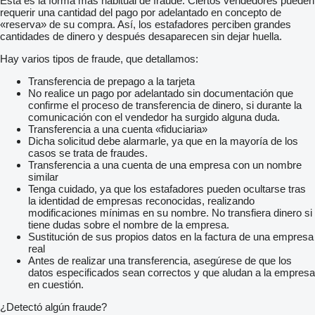
Esta es la forma más habitual de fraude. Ciertos vendedores pueden
Pre vaše väčšie pohodlie a istotu vieme zabezpečiť aj
requerir una cantidad del pago por adelantado en concepto de
predĺženú záruku až na 12 – 36 mesiacov
«reserva» de su compra. Así, los estafadores perciben grandes
Ak už máte vlastné auto
cantidades de dinero y después desaparecen sin dejar huella.
nemusíte riešiť jeho predaj – vezmeme ho od vás priamo do
protihodnoty. Stačí
Hay varios tipos de fraude, que detallamos:
keď s ním prídete k nám
my ho ohodnotíme a jeho cenu vám odpočítame z hodnoty
Transferencia de prepago a la tarjeta
nového vozidla. Vy tak ušetrite čas
No realice un pago por adelantado sin documentación que
starosti aj peniaze a celý proces prebehne rýchlo a jednoducho
confirme el proceso de transferencia de dinero, si durante la
– odchádzate rovno na novom aute bez zbytočného
comunicación con el vendedor ha surgido alguna duda.
vybavovania. EČV: LE117BN. EK platná do: 2027-04-08. STK
Transferencia a una cuenta «fiduciaria»
platná do: 2027-04-08
Dicha solicitud debe alarmarle, ya que en la mayoría de los
casos se trata de fraudes.
Transferencia a una cuenta de una empresa con un nombre
similar
Tenga cuidado, ya que los estafadores pueden ocultarse tras
la identidad de empresas reconocidas, realizando
modificaciones mínimas en su nombre. No transfiera dinero si
tiene dudas sobre el nombre de la empresa.
Sustitución de sus propios datos en la factura de una empresa
real
Antes de realizar una transferencia, asegúrese de que los
datos especificados sean correctos y que aludan a la empresa
en cuestión.
¿Detectó algún fraude?