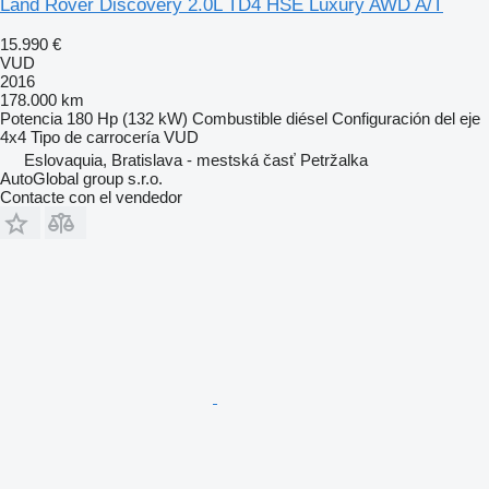
Land Rover Discovery 2.0L TD4 HSE Luxury AWD A/T
15.990 €
VUD
2016
178.000 km
Potencia
180 Hp (132 kW)
Combustible
diésel
Configuración del eje
4x4
Tipo de carrocería
VUD
Eslovaquia, Bratislava - mestská časť Petržalka
AutoGlobal group s.r.o.
Contacte con el vendedor