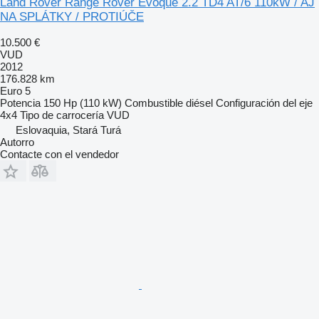
Land Rover Range Rover Evoque 2.2 TD4 AT/6 110kW / AJ
NA SPLÁTKY / PROTIÚČE
10.500 €
VUD
2012
176.828 km
Euro 5
Potencia
150 Hp (110 kW)
Combustible
diésel
Configuración del eje
4x4
Tipo de carrocería
VUD
Eslovaquia, Stará Turá
Autorro
Contacte con el vendedor