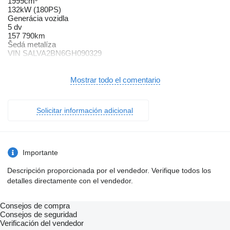
1999cm³
132kW (180PS)
Generácia vozidla
5 dv
157 790km
Šedá metalíza
VIN SALVA2BN6GH090329
V meste: 6.1
mimo mesta: 4.5
kombinovaná: 5.1
Mostrar todo el comentario
Systém kontroly tlaku v pneumatikách (TPMS)
El. nastaviteľné sedadlá
Multifunkčný volant
Solicitar información adicional
Radenie pod volantom
Kožený interiér
Fólie
Dažďový senzor
Svetelný senzor
Importante
Stop and Start systém
Parkovacia kamera
Descripción proporcionada por el vendedor. Verifique todos los
Bi-Xenónové svetlomety
detalles directamente con el vendedor.
El. otváranie kufra
El. zatváranie kufra
Panoramatická strecha
Consejos de compra
Bluetooth
Consejos de seguridad
Pamäťové sedačky
Verificación del vendedor
Kožený paket