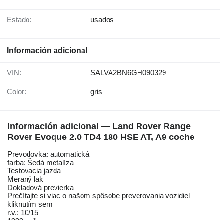
Estado:
usados
Información adicional
VIN:
SALVA2BN6GH090329
Color:
gris
Información adicional — Land Rover Range
Rover Evoque 2.0 TD4 180 HSE AT, A9 coche
Prevodovka: automatická
farba: Šedá metalíza
Testovacia jazda
Meraný lak
Dokladová previerka
Prečítajte si viac o našom spôsobe preverovania vozidiel
kliknutím sem
r.v.: 10/15