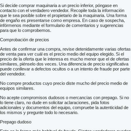
Odo-pass
Si decide comprar maquinaria a un precio inferior, póngase en
Asistent jazdných pruhovElektrická parkovacia brzda (EPB)
contacto con el verdadero vendedor. Recopile toda la información
Kontrola zjazdu zo svahu (HDC)
que le sea posible sobre el propietario de la maquinaria. Una forma
Vnútorné spätné zrkadlo - automatické clonenie
de engaño es presentarse como empresa. En caso de sospecha,
Možný leasing
infórmenos mediante el formulario de comentarios y sugerencias
Možný úver
para que lo comprobemos.
Range Rover Evoque – Elegantné SUV s charakterom
Predám štýlový a spoľahlivý Range Rover Evoque s pohonom
Comprobación de precios
všetkých kolies a automatickou prevodovkou. Auto ponúka
bohatú výbavu – kožený interiér
Antes de confirmar una compra, revise detenidamente varias ofertas
elektrické a pamäťové sedadlá
de venta para ver cuál es el precio medio del equipo elegido. Si el
vyhrievanie
precio de la oferta que le interesa es mucho menor que el de ofertas
panoramatickú strechu
similares, piénselo dos veces. Una diferencia de precio significativa
navigáciu a cúvaciu kameru. Samozrejmosťou je dvojzónová
puede conllevar a defectos ocultos o a un intento de fraude por parte
klimatizácia
del vendedor.
Vozidlo sa nachádza v POPRADE. Viac informácií Vám radi
No compre productos cuyo precio diste mucho del precio medio de
poskytneme na telefónnom čísle
mostrar contactos
equipos similares.
Vozidlo prešlo kontrolou poisťovacích záznamov
exekučných záznamov
No acepte compromisos dudosos o mercancías con prepago. Si no
kontrolou merania laku a dokladov. Skontrolované fyzicky
lo tiene claro, no dude en solicitar aclaraciones, pida fotos
aj prostredníctvom registra prevádzkových záznamov vozidla
adicionales y documentos del equipo, compruebe la autenticidad de
Ponúkame možnosť výhodného financovania na mesačné
los mismos y pregunte todo lo necesario.
splátky
takže si svoje nové vozidlo môžete užívať hneď
Prepago dudoso
bez zbytočného čakania s akontáciou od 0% a splátkami až na
96 mesiacov