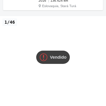
2016
136.424 km
Eslovaquia, Stará Turá
1/46
Vendido