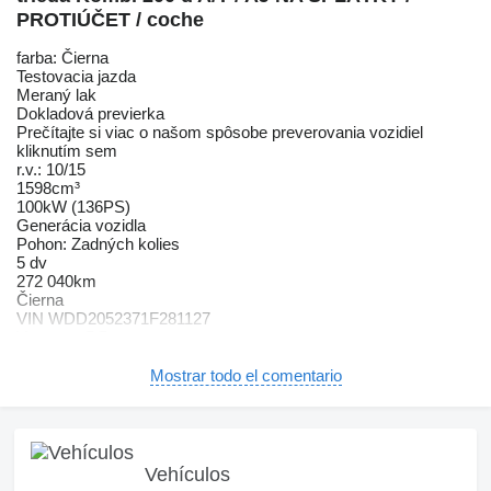
PROTIÚČET / coche
farba: Čierna
Testovacia jazda
Meraný lak
Dokladová previerka
Prečítajte si viac o našom spôsobe preverovania vozidiel
kliknutím sem
r.v.: 10/15
1598cm³
100kW (136PS)
Generácia vozidla
Pohon: Zadných kolies
5 dv
272 040km
Čierna
VIN WDD2052371F281127
V meste: 5.5
mimo mesta: 4.1
kombinovaná: 4.6
Mostrar todo el comentario
Deaktivácia airbagov
Systém kontroly tlaku v pneumatikách (TPMS)
Systém rozpoznania únavy vodiča (DAW)
Systém tiesňového volania (e-Call)
El. nastaviteľné sedadlá
Vehículos
Multifunkčný volant