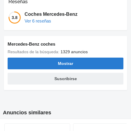
Reseñas
Podvozok AGILITY CONTROL
Priečinok na okuliare
Upevňovacie oká na náklad
Coches Mercedes-Benz
Výstražný ukazovateľ stavu kvapalín paliva oleja chladiacej
3.8
Ver 6 reseñas
kvapaliny kvapaliny do ostrekovača
Dovezené
Možná výmena
Možný úver
Kontrola originality
Mercedes-Benz coches
Resultados de la búsqueda:
1329 anuncios
Mostrar
Suscribirse
Anuncios similares