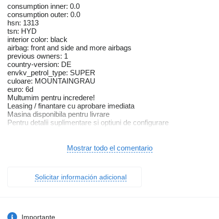
consumption inner: 0.0
consumption outer: 0.0
hsn: 1313
tsn: HYD
interior color: black
airbag: front and side and more airbags
previous owners: 1
country-version: DE
envkv_petrol_type: SUPER
culoare: MOUNTAINGRAU
euro: 6d
Multumim pentru incredere!
Leasing / finantare cu aprobare imediata
Masina disponibila pentru livrare
Pentru detalii suplimentare si optiuni de configurare
va invitam sa ne contactati
Exterior / Vopsea
787U Gri montan
Mostrar todo el comentario
vopsea metalizata
61R Roata din aliaj usor model multi spite 18'' ''de jur imprejur''
Interior / Tapiterie
Solicitar información adicional
101A Piele ARTICO negru / antracit
H55 Elemente ornamentale
imitatie optica carbon (2B48)
51U Capitonaj interior plafon material textil negru
Echipamente Optionale
Importante