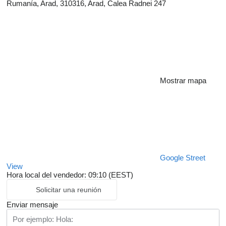
Rumanía, Arad, 310316, Arad, Calea Radnei 247
speakerphone
child seat attachment
curve lights
light sensor
daytime running lights
traction control system
start stop system
rain sensor
roadworthy
Mostrar mapa
parking assistant front sensors
parking assistant rear sensors
parking assistant camera
parking assistant self steering system
Google Street
View
Hora local del vendedor: 09:10 (EEST)
Solicitar una reunión
Enviar mensaje