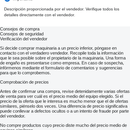
PAC Pachet Avantaj
U59 Pachet confort scaun
Descripción proporcionada por el vendedor. Verifique todos los
P44 Pachet parcare
detalles directamente con el vendedor.
P49 Pachet oglinda
P55 Pachet Night
P59 Pachet Urban/Progressive
Consejos de compra
PBF Sistemul de navigatie MBUX Plus
Consejos de seguridad
873 Incalzire scaun pentru sofer si insotitor
Verificación del vendedor
875 Instalatie de spalat geamuri incazita
365 Navigatie pe hard-disk
Si decide comprar maquinaria a un precio inferior, póngase en
15U Preinstalare Smartphone Integration MB-Link
contacto con el verdadero vendedor. Recopile toda la información
1U5 Caseta directie cu rulmenti din cauciuc
que le sea posible sobre el propietario de la maquinaria. Una forma
213 Directie parametrii / directie Vario
de engaño es presentarse como empresa. En caso de sospecha,
218 Camera video pentru mers inapoi
infórmenos mediante el formulario de comentarios y sugerencias
235 Asistenta activa la parcare
para que lo comprobemos.
243 Sistem activ de asistenta pentru mentinerea directiei
(camera de luat vederi)
Comprobación de precios
249 Oglinda interioara si exterioara cu sistem automat antiorbire
255B Mb-Mobilo cu DSB si GGD
Antes de confirmar una compra, revise detenidamente varias ofertas
258 Sistem avertizare coliziune cu interventie activa in sistemul
de venta para ver cuál es el precio medio del equipo elegido. Si el
de franare FCW-Stop
precio de la oferta que le interesa es mucho menor que el de ofertas
270 Antena GPS
similares, piénselo dos veces. Una diferencia de precio significativa
286 Plase bagaje pe spatare scaune sofer st si dr
puede conllevar a defectos ocultos o a un intento de fraude por parte
287 Posibilitate de incarcare
del vendedor.
294 Airbag genunchi
No compre productos cuyo precio diste mucho del precio medio de
2U1 Jaluzea radiator