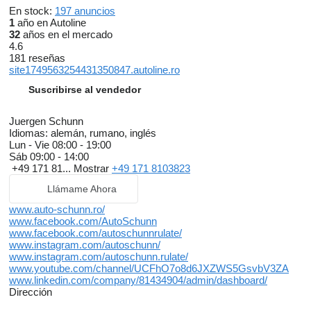
M282 Motor pe benzina R4 M282
En stock:
197 anuncios
O48 Software Fresh-Up 4
1
año en Autoline
R01 Anvelopele de vara
32
años en el mercado
U01 Afisaj stare centura spate
4.6
U10 Scaun insotitor cu recunoastere greutate
181 reseñas
U12 Covorase velur
site1749563254431350847.autoline.ro
U19 Augmented Reality Video
U22 Reglare suport lombar
Suscribirse al vendedor
fata
U55 Punte multi-link
Juergen Schunn
U60 Protectie pietoni
Idiomas:
alemán, rumano, inglés
capota motor activa
Lun - Vie
08:00 - 19:00
U62 Pachet lumini si pachet vizual
Sáb
09:00 - 14:00
* Acesta oferta a fost editata cu mare atentie. Cu toate acestea
+49 171 81...
Mostrar
+49 171 8103823
nu putem garanta acuratetea informatiilor. Pentru detalii va
rugam sa ne contactati
Llámame Ahora
We also speak English
goworim pa Ruski
www.auto-schunn.ro/
parla Italiano
www.facebook.com/AutoSchunn
vorbesc limba Romana
www.facebook.com/autoschunnrulate/
parlons Francais
www.instagram.com/autoschunn/
Wir sprechen deutsch
www.instagram.com/autoschunn.rulate/
warranty
www.youtube.com/channel/UCFhO7o8d6JXZWS5GsvbV3ZA
servicebook
www.linkedin.com/company/81434904/admin/dashboard/
parking distance control system
Dirección
scr
bluetooth