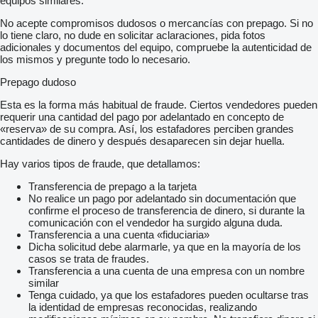
equipos similares.
2U8 Refrigerent alternativ
310 Suport dublu de pahar
No acepte compromisos dudosos o mercancías con prepago. Si no
345 Senzor de ploaie
lo tiene claro, no dude en solicitar aclaraciones, pida fotos
351 Ecall-sistem pentru apeluri de urgenta
adicionales y documentos del equipo, compruebe la autenticidad de
355 Kit preinstalare pentru echipare ulterioara sistem de
los mismos y pregunte todo lo necesario.
navigatie
362 Modul de comunicatii HERMES LTE
Prepago dudoso
367 Kit pre-instalare pentru Live Traffic Information
400 Cotiera in spate
Esta es la forma más habitual de fraude. Ciertos vendedores pueden
428 Butoane de cuplare de pe volan/padele de cuplare pe volan
requerir una cantidad del pago por adelantado en concepto de
Vopsite
«reserva» de su compra. Así, los estafadores perciben grandes
429 Cutie de viteze automata cu ambreiaj dublu cu 7 trepte
cantidades de dinero y después desaparecen sin dejar huella.
440 Tempomat
446 Touchpad only
Hay varios tipos de fraude, que detallamos:
458 Display panou de instrumente S
475 Control presiune in anvelope (RDK)
Transferencia de prepago a la tarjeta
485 Sistem de rulare tip confort
No realice un pago por adelantado sin documentación que
500 Oglinda exterioara rabatabila electric
confirme el proceso de transferencia de dinero, si durante la
502 Actualizari gratuite harti pe mai multi ani
comunicación con el vendedor ha surgido alguna duda.
513 Recunoastere semne de circulatie
Transferencia a una cuenta «fiduciaria»
543 Parasolar cu functie suplimentara
Dicha solicitud debe alarmarle, ya que en la mayoría de los
549 Connect 20 HIGH (NTG6)
casos se trata de fraudes.
580 Instalatie de climatizare
Transferencia a una cuenta de una empresa con un nombre
598 Filtru particule benzina (OPF) cu sistem de senzori
similar
608 Cuplare automata a fazei lungi (IHC)
Tenga cuidado, ya que los estafadores pueden ocultarse tras
632 Far cu LED-uri static circulatie pe dreapta
la identidad de empresas reconocidas, realizando
70B Vesta reflectorizanta