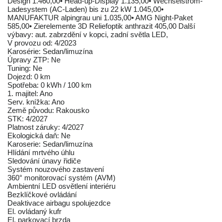
Design 1.460,00• Head-up-Display 1.135,00• Wechselstrom-
Ladesystem (AC-Laden) bis zu 22 kW 1.045,00•
MANUFAKTUR alpingrau uni 1.035,00• AMG Night-Paket
585,00• Zierelemente 3D Reliefoptik anthrazit 405,00 Další
výbavy: aut. zabrzdění v kopci, zadní světla LED,
V provozu od: 4/2023
Karosérie: Sedan/limuzína
Úpravy ZTP: Ne
Tuning: Ne
Dojezd: 0 km
Spotřeba: 0 kWh / 100 km
1. majitel: Ano
Serv. knížka: Ano
Země původu: Rakousko
STK: 4/2027
Platnost záruky: 4/2027
Ekologická daň: Ne
Karoserie: Sedan/limuzína
Hlídání mrtvého úhlu
Sledování únavy řidiče
Systém nouzového zastavení
360° monitorovací systém (AVM)
Ambientní LED osvětlení interiéru
Bezklíčkové ovládání
Deaktivace airbagu spolujezdce
El. ovládaný kufr
El. parkovací brzda