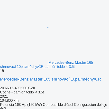
Mercedes-Benz Master 165
shrnovací 10pal/měchy/ČR camión toldo < 3.5t
19
Mercedes-Benz Master 165 shrnovací 10pal/měchy/ČR
20.660 €
499.900 CZK
Coche - camión toldo < 3.5t
2021
194.800 km
Potencia
163 Hp (120 kW)
Combustible
diésel
Configuración del eje
4x2