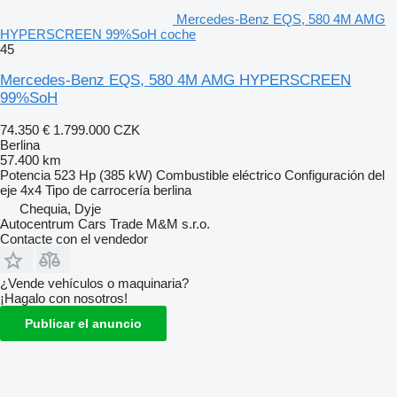
Mercedes-Benz EQS, 580 4M AMG
HYPERSCREEN 99%SoH coche
45
Mercedes-Benz EQS, 580 4M AMG HYPERSCREEN
99%SoH
74.350 €
1.799.000 CZK
Berlina
57.400 km
Potencia
523 Hp (385 kW)
Combustible
eléctrico
Configuración del
eje
4x4
Tipo de carrocería
berlina
Chequia, Dyje
Autocentrum Cars Trade M&M s.r.o.
Contacte con el vendedor
¿Vende vehículos o maquinaria?
¡Hagalo con nosotros!
Publicar el anuncio