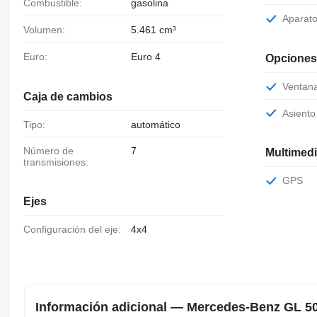
Combustible:
gasolina
Aparat
Volumen:
5.461 cm³
Euro:
Euro 4
Opciones
Ventan
Caja de cambios
Asient
Tipo:
automático
Número de
7
Multimed
transmisiones:
GPS
Ejes
Configuración del eje:
4x4
Información adicional — Mercedes-Benz GL 5