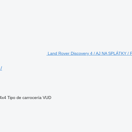
Land Rover Discovery 4 / AJ NA SPLÁTKY /
/
4x4
Tipo de carrocería
VUD
odenné jazdenie