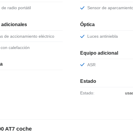
o de radio portátil
Sensor de aparcamient
 adicionales
Óptica
as de accionamiento eléctrico
Luces antiniebla
o con calefacción
Equipo adicional
ia
ASR
Estado
Estado:
usa
00 AT7 coche