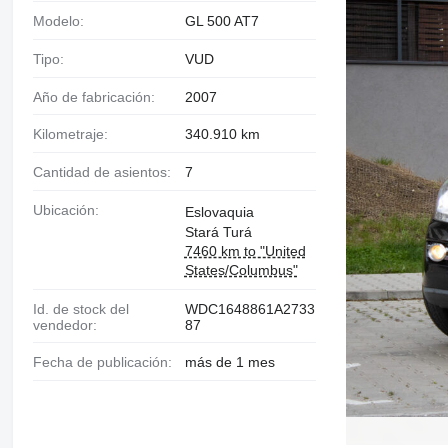
Modelo:
GL 500 AT7
Tipo:
VUD
Año de fabricación:
2007
Kilometraje:
340.910 km
Cantidad de asientos:
7
Ubicación:
Eslovaquia
Stará Turá
7460 km to "United
States/Columbus"
Id. de stock del
WDC1648861A2733
vendedor:
87
Fecha de publicación:
más de 1 mes