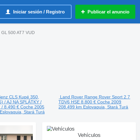
Iniciar sesión / Registro
Publicar el anuncio
 GL 500 AT7 VUD
enz CLS Kupé 350,
Land Rover Range Rover Sport 2.7
) / AJ NA SPLÁTKY /
TDV6 HSE
8.800 €
Coche
2009
 /
8.490 €
Coche
2005
208.499 km
Eslovaquia, Stará Turá
Eslovaquia, Stará Turá
Vehículos