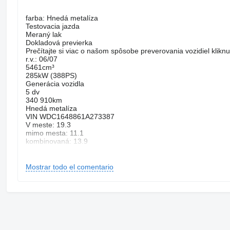
farba: Hnedá metalíza
Testovacia jazda
Meraný lak
Dokladová previerka
Prečítajte si viac o našom spôsobe preverovania vozidiel klikn
r.v.: 06/07
5461cm³
285kW (388PS)
Generácia vozidla
5 dv
340 910km
Hnedá metalíza
VIN WDC1648861A273387
V meste: 19.3
mimo mesta: 11.1
kombinovaná: 13.9
ADS
Brzdový asistent(BAS)
Deaktivácia airbagov
Mostrar todo el comentario
Systém kontroly tlaku v pneumatikách (TPMS)
El. nastaviteľné sedadlá
Multifunkčný volant
Bezkľúčové štartovanie
Vzduchové odpruženie
Strešný nosič
Ťažné zariadenie