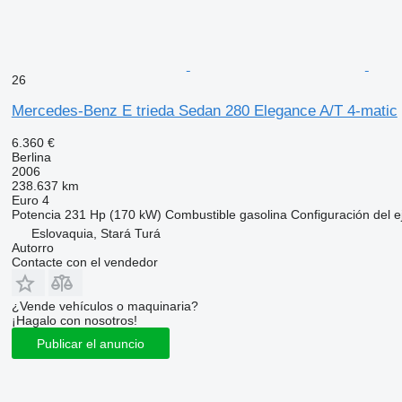
26
Mercedes-Benz E trieda Sedan 280 Elegance A/T 4-matic
6.360 €
Berlina
2006
238.637 km
Euro 4
Potencia
231 Hp (170 kW)
Combustible
gasolina
Configuración del e
Eslovaquia, Stará Turá
Autorro
Contacte con el vendedor
¿Vende vehículos o maquinaria?
¡Hagalo con nosotros!
Publicar el anuncio