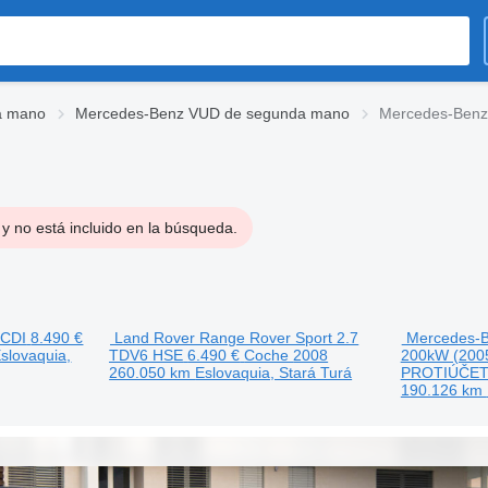
a mano
Mercedes-Benz VUD de segunda mano
Mercedes-Benz
y no está incluido en la búsqueda.
 CDI
8.490 €
Land Rover Range Rover Sport 2.7
Mercedes-B
slovaquia,
TDV6 HSE
6.490 €
Coche
2008
200kW (2005
260.050 km
Eslovaquia, Stará Turá
PROTIÚČET
190.126 km