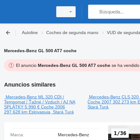
Autoline
Coches de segunda mano
VUD de segund
Mercedes-Benz GL 500 AT7 coche
El anuncio
Mercedes-Benz GL 500 AT7 coche
se ha vendido 
Anuncios similares
Mercedes-Benz ML 320 CDI /
Mercedes-Benz CLS 320
Tempomat / Ťažné / Vzduch / AJ NA
Coche
2007
302.273 km
E
SPLÁTKY
5.990 €
Coche
2006
Stará Turá
297.628 km
Eslovaquia, Stará Turá
1/36
Marca:
Mercedes-Benz