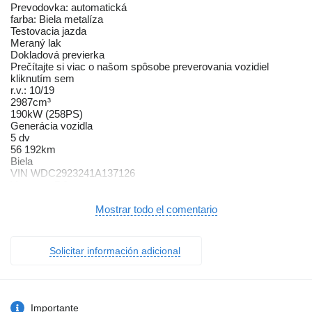
Prevodovka: automatická
farba: Biela metalíza
Testovacia jazda
Meraný lak
Dokladová previerka
Prečítajte si viac o našom spôsobe preverovania vozidiel
kliknutím sem
r.v.: 10/19
2987cm³
190kW (258PS)
Generácia vozidla
5 dv
56 192km
Biela
VIN WDC2923241A137126
V meste: 7.9
mimo mesta: 6.6
kombinovaná: 7.2
Mostrar todo el comentario
Brzdový asistent(BAS)
Deaktivácia airbagov
Systém kontroly tlaku v pneumatikách (TPMS)
Solicitar información adicional
360° kamera
Asistent diaľkových svetiel (HBA)
El. nastaviteľné sedadlá
Multifunkčný volant
Bezkľúčové štartovanie
Importante