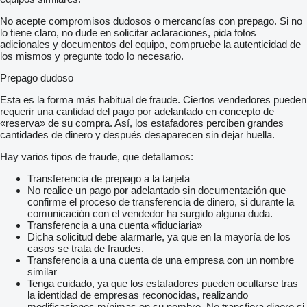
Možný leasing
No acepte compromisos dudosos o mercancías con prepago. Si no
Možný úver
lo tiene claro, no dude en solicitar aclaraciones, pida fotos
Úplná servisná história
adicionales y documentos del equipo, compruebe la autenticidad de
Ponúkam na predaj Mercedes-Benz GLE 350
los mismos y pregunte todo lo necesario.
r. v. 10/2019 – luxusné SUV so slovenským pôvodom
ktoré ponúka maximálny komfort
Prepago dudoso
priestor a reprezentatívny vzhľad ideálny na každodenné
jazdenie aj dlhé trasy. Vozidlo má 1. majiteľa a bolo pravidelne
Esta es la forma más habitual de fraude. Ciertos vendedores pueden
servisované výhradne v autorizovanom servise Mercedes
requerir una cantidad del pago por adelantado en concepto de
čo potvrdzuje jeho výborný technický stav
«reserva» de su compra. Así, los estafadores perciben grandes
Auto disponuje kompletnou servisnou históriou
cantidades de dinero y después desaparecen sin dejar huella.
ktorá je zárukou transparentnosti a dôkladnej starostlivosti. K
vozidlu je k dispozícii sezónne prezutie (disky + pneumatiky)
Hay varios tipos de fraude, que detallamos:
čo predstavuje praktickú výhodu pre nového majiteľa
Vďaka kombinácii prémiovej značky
Transferencia de prepago a la tarjeta
pravidelného autorizovaného servisu a zachovalého stavu je
No realice un pago por adelantado sin documentación que
toto vozidlo ideálnou voľbou pre niekoho
confirme el proceso de transferencia de dinero, si durante la
kto hľadá spoľahlivé
comunicación con el vendedor ha surgido alguna duda.
komfortné a reprezentatívne SUV bez kompromisov
Transferencia a una cuenta «fiduciaria»
Vozidlo
Dicha solicitud debe alarmarle, ya que en la mayoría de los
prešlo kontrolou poisťovacích záznamov
casos se trata de fraudes.
exekučných záznamov
Transferencia a una cuenta de una empresa con un nombre
kontrolou merania laku a dokladov. Skontrolované fyzicky
similar
aj prostredníctvom registra prevádzkových záznamov vozidla
Tenga cuidado, ya que los estafadores pueden ocultarse tras
Ponúkame možnosť výhodného financovania na mesačné
la identidad de empresas reconocidas, realizando
splátky
modificaciones mínimas en su nombre. No transfiera dinero si