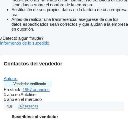
takže si svoje nové vozidlo môžete užívať hneď
tiene dudas sobre el nombre de la empresa.
bez zbytočného čakania s akontáciou od 0% a splátkami až na
Sustitución de sus propios datos en la factura de una empresa
96 mesiacov
real
Pre vaše väčšie pohodlie a istotu vieme zabezpečiť aj
Antes de realizar una transferencia, asegúrese de que los
predĺženú záruku až na 12 – 36 mesiacov
datos especificados sean correctos y que aludan a la empresa
Ak už máte vlastné auto
en cuestión.
nemusíte riešiť jeho predaj – vezmeme ho od vás priamo do
protihodnoty. Stačí
¿Detectó algún fraude?
keď s ním prídete k nám
Infórmenos de lo sucedido
my ho ohodnotíme a jeho cenu vám odpočítame z hodnoty
nového vozidla. Vy tak ušetrite čas
starosti aj peniaze a celý proces prebehne rýchlo a jednoducho
– odchádzate rovno na novom aute bez zbytočného
Contactos del vendedor
vybavovania
Vozidlo sa nachádza v Banskej Bystrici Viac informácií Vám
radi poskytneme na telefónnom čísle
mostrar contactos
Autorro
EČV: BB642GP. EK platná do: 2027-09-11. STK platná do:
Vendedor verificado
2027-09-11
En stock:
1957 anuncios
1
año en Autoline
1
año en el mercado
4.6
162 reseñas
Suscribirse al vendedor