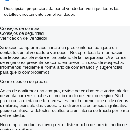
Apple CarPlay
Android Auto
Descripción proporcionada por el vendedor. Verifique todos los
Radenie pod volantom
detalles directamente con el vendedor.
Strešný nosič
Ťažné zariadenie
Fólie
Consejos de compra
Dažďový senzor
Consejos de seguridad
Svetelný senzor
Verificación del vendedor
Sezónne prezutie
Stop and Start systém
Si decide comprar maquinaria a un precio inferior, póngase en
Bezkľúčové otváranie dverí
contacto con el verdadero vendedor. Recopile toda la información
Panoramatická strecha
que le sea posible sobre el propietario de la maquinaria. Una forma
Bluetooth
de engaño es presentarse como empresa. En caso de sospecha,
LED denné svietenie
infórmenos mediante el formulario de comentarios y sugerencias
LED svetlomety
para que lo comprobemos.
Pamäťové sedačky
Ambientné osvetlenie
Comprobación de precios
Kožený paket
Odo-pass
Antes de confirmar una compra, revise detenidamente varias ofertas
Asistent rozjazdu do kopca
de venta para ver cuál es el precio medio del equipo elegido. Si el
Kontrola mŕtveho uhlaDYNAMIC SELECT
precio de la oferta que le interesa es mucho menor que el de ofertas
Držiak na nápoje
similares, piénselo dos veces. Una diferencia de precio significativa
Lakťová opierka medzi sedadlami s úložným priestorom
puede conllevar a defectos ocultos o a un intento de fraude por parte
Multifunkčný volant ako 3-ramenný volant v koži napa s
del vendedor.
páčkami radenia na volante a 12 tlačidlami
No compre productos cuyo precio diste mucho del precio medio de
Sieť v priestore pre nohy spolujazdca
equipos similares.
Prvý majiteľ