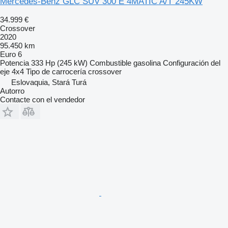
Mercedes-Benz GLC SUV 300 E 4MATIC A/T 245KW
34.999 €
Crossover
2020
95.450 km
Euro 6
Potencia
333 Hp (245 kW)
Combustible
gasolina
Configuración del
eje
4x4
Tipo de carrocería
crossover
Eslovaquia, Stará Turá
Autorro
Contacte con el vendedor