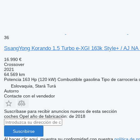
36
SsangYong Korando 1.5 Turbo e-XGI 163k Style+ / AJ 
16.990 €
Crossover
2021
64.569 km
Potencia
163 Hp (120 kW)
Combustible
gasolina
Tipo de carrocería
Eslovaquia, Stará Turá
Autorro
Contacte con el vendedor
Suscríbase para recibir anuncios nuevos de esta sección
coches
Opel
año de fabricación: de 2018
Suscribirse
Al hacer clic aquí, muestra su conformidad con nuestra
política de p