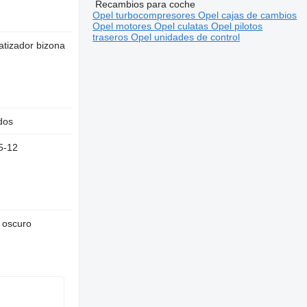
Recambios para coche
Opel turbocompresores
Opel cajas de cambios
Opel motores
Opel culatas
Opel pilotos
traseros
Opel unidades de control
atizador bizona
dos
5-12
 oscuro