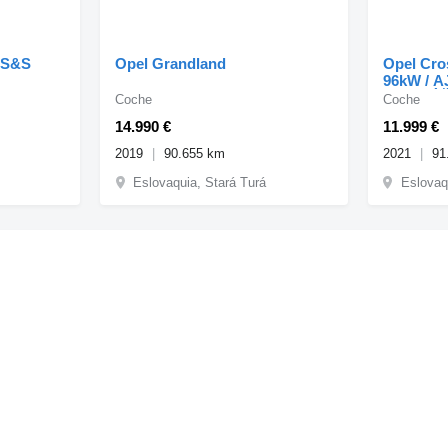
6 S&S
Opel Grandland
Opel Cro
96kW / A
PROTIÚČ
Coche
Coche
14.990 €
11.999 €
2019
90.655 km
2021
91
Eslovaquia, Stará Turá
Eslovaq