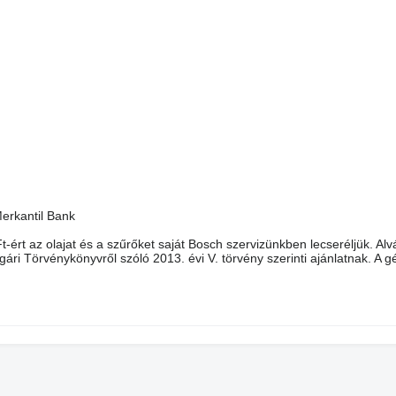
erkantil Bank
-ért az olajat és a szűrőket saját Bosch szervizünkben lecseréljük. Al
 Törvénykönyvről szóló 2013. évi V. törvény szerinti ajánlatnak. A 