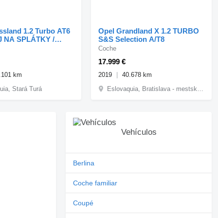
ssland 1.2 Turbo AT6
Opel Grandland X 1.2 TURBO
J NA SPLÁTKY /
S&S Selection A/T8
ET /
Coche
17.999 €
.101 km
2019
40.678 km
uia, Stará Turá
Eslovaquia, Bratislava - mestská časť Petržalka
Vehículos
Berlina
Coche familiar
Coupé