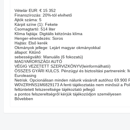
Vételár EUR: € 15 352
Finanszírozás: 20%-tól elvihető
Ajtók száma: 5
Kárpit színe (1): Fekete
Csomagtartó: 514 liter
Klíma fajtája: Digitális kétzónás klíma
Henger-elrendezés: Soros
Hajtás: Első kerék
Okmányok jellege: Lejárt magyar okmányokkal
állapot: Kitűnő
sebességváltó: Manuális (6 fokozatú)
MAGYARORSZÁGI AUTÓ
VÉGIG VEZETETT SZERVIZKÖNYV(leinformálható)
ÖSSZES GYÁRI KULCS. Pénzügyi és biztosítási partnereink: M
Euroleasing
Netrisk. Opcionálisan minden nálunk vásárolt autóhoz 69.900 Ft
W0VZRHNS1M6829173 A fenti tájékoztatás nem minősül a Polgári
feltüntetett felszereltsége tájékoztató jellegű
a pontos felszereltségről kérjük tájékozódjon személyesen
Bővebben