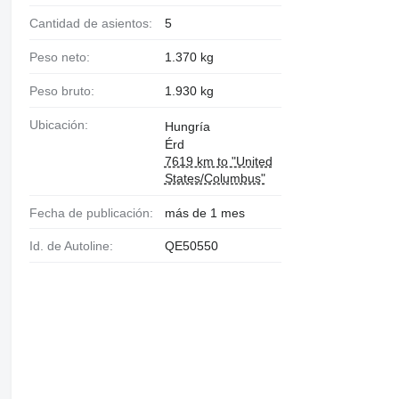
Cantidad de asientos:
5
Peso neto:
1.370 kg
Peso bruto:
1.930 kg
Ubicación:
Hungría
Érd
7619 km to "United
States/Columbus"
Fecha de publicación:
más de 1 mes
Id. de Autoline:
QE50550