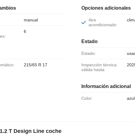
cambios
Opciones adicionales
manual
Aire
clim
acondicionado:
6
es:
Estado
Estado:
usa
umático:
215/65 R 17
Inspección técnica
202
válida hasta:
Información adicional
Color:
azul
.2 T Design Line coche