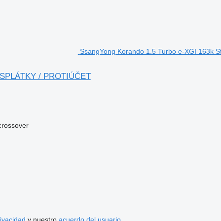
SsangYong Korando 1.5 Turbo e-XGI 163k S
NA SPLÁTKY / PROTIÚČET
crossover
rivacidad
y nuestro
acuerdo del usuario
.