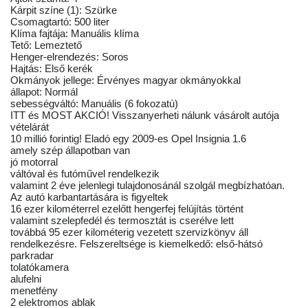
Kárpit színe (1): Szürke
Csomagtartó: 500 liter
Klíma fajtája: Manuális klíma
Tető: Lemeztető
Henger-elrendezés: Soros
Hajtás: Első kerék
Okmányok jellege: Érvényes magyar okmányokkal
állapot: Normál
sebességváltó: Manuális (6 fokozatú)
ITT és MOST AKCIÓ! Visszanyerheti nálunk vásárolt autója
vételárát
10 millió forintig! Eladó egy 2009-es Opel Insignia 1.6
amely szép állapotban van
jó motorral
váltóval és futóművel rendelkezik
valamint 2 éve jelenlegi tulajdonosánál szolgál megbízhatóan.
Az autó karbantartására is figyeltek
16 ezer kilométerrel ezelőtt hengerfej felújítás történt
valamint szelepfedél és termosztát is cserélve lett
továbbá 95 ezer kilométerig vezetett szervizkönyv áll
rendelkezésre. Felszereltsége is kiemelkedő: első-hátsó
parkradar
tolatókamera
alufelni
menetfény
2 elektromos ablak