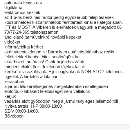
automata fényszóró
digitklíma
elektromos kézifék
az 1.6-os benzines motor pedig egyszerűbb felépítésének
köszönhetően kiszámíthatóbb fenntartást kínál a kategóriában.
ITT és MOST! A Viberen is elérhetőek vagyunk a megadott 06
70/77-24-369 telefonszámon
ahol eladó járműveinkről további képeket
videókat
információkat kérhet
akár videotelefonon is! Bármilyen autó vásárlásához reális
feltételekkel kaphat hitelt segítségünkkel
akár hozott autóra is! Csak bejön hozzánk
mindent elintézünk. Telefonon tájékoztatjuk
kérésére visszahívjuk. Éjjeli baglyoknak NON-STOP telefonos
ügyelet. A hirdetés adataiban
leírásában
a jármű felszereltségének megjelölésében esetlegesen
előforduló hibákért felelősséget nem vállalunk
kérjük
vásárlás előtt győződjön meg a jármű tényleges jellemzőiről!
Nyitva tartás: H-P 08:00-18:00
SZ-V 09:00-14:00.+
Bővebben