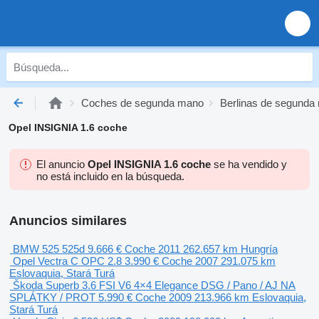
Coches de segunda mano
Berlinas de segunda
Opel INSIGNIA 1.6 coche
El anuncio
Opel INSIGNIA 1.6 coche
se ha vendido y
no está incluido en la búsqueda.
Anuncios similares
BMW 525 525d
9.666 €
Coche
2011
262.657 km
Hungría
Opel Vectra C OPC 2.8
3.990 €
Coche
2007
291.075 km
Eslovaquia, Stará Turá
Škoda Superb 3.6 FSI V6 4×4 Elegance DSG / Pano / AJ NA
SPLÁTKY / PROT
5.990 €
Coche
2009
213.966 km
Eslovaquia,
Stará Turá