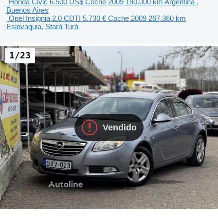
Honda Civic
6.500 US$
Coche
2009
190.000 km
Argentina ,
Buenos Aires
Opel Insignia 2.0 CDTI
5.730 €
Coche
2009
267.360 km
Eslovaquia, Stará Turá
1/23
Vendido