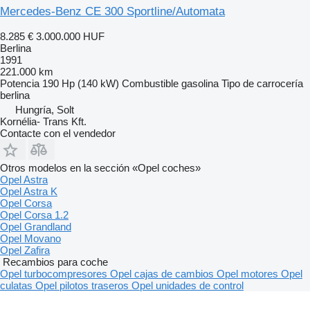
Mercedes-Benz CE 300 Sportline/Automata
8.285 €
3.000.000 HUF
Berlina
1991
221.000 km
Potencia
190 Hp (140 kW)
Combustible
gasolina
Tipo de carrocería
berlina
Hungría, Solt
Kornélia- Trans Kft.
Contacte con el vendedor
Otros modelos en la sección «Opel coches»
Opel Astra
Opel Astra K
Opel Corsa
Opel Corsa 1.2
Opel Grandland
Opel Movano
Opel Zafira
Recambios para coche
Opel turbocompresores
Opel cajas de cambios
Opel motores
Opel
culatas
Opel pilotos traseros
Opel unidades de control