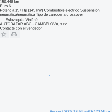
150.448 km
Euro 6
Potencia
197 Hp (145 kW)
Combustible
eléctrico
Suspensión
neumática/neumática
Tipo de carrocería
crossover
Eslovaquia, Viničné
AUTOBAZÁR ABC - CAMBELOVÁ, s.r.o.
Contacte con el vendedor
Peugeot 3008 1.6 BlueHDi 120 Allure