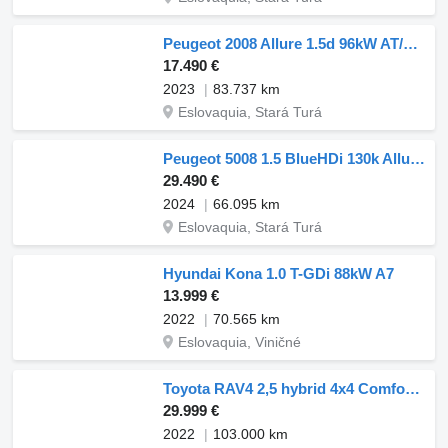
Peugeot 2008 Allure 1.5d 96kW AT/8 / AJ NA SPLÁTKY / PROTIÚČET
17.490 €
2023
83.737 km
Eslovaquia, Stará Turá
Peugeot 5008 1.5 BlueHDi 130k Allure Pack A/T / AJ NA SPLÁTKY / PROTIÚČE
29.490 €
2024
66.095 km
Eslovaquia, Stará Turá
Hyundai Kona 1.0 T-GDi 88kW A7
13.999 €
2022
70.565 km
Eslovaquia, Viničné
Toyota RAV4 2,5 hybrid 4x4 Comfort Style Tech CVT1
29.999 €
2022
103.000 km