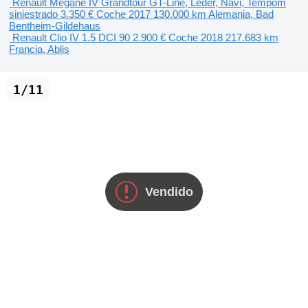
Renault Megane IV Grandtour GT-Line, Leder, Navi, Tempom
siniestrado
3.350 €
Coche
2017
130.000 km
Alemania, Bad
Bentheim-Gildehaus
Renault Clio IV 1.5 DCI 90
2.900 €
Coche
2018
217.683 km
Francia, Ablis
1/11
Vendido